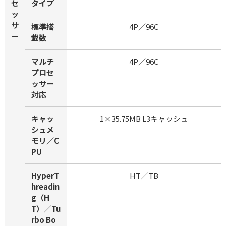
セ
タイプ
ッ
サ
標準搭
4P／96C
ー
載数
マルチ
4P／96C
プロセ
ッサー
対応
キャッ
1×35.75MB L3キャッシュ
シュメ
モリ／C
PU
HyperT
HT／TB
hreadin
g（H
T）／Tu
rbo Bo