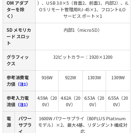
OM アダプ
）、USB 3.0×5（背面2、前面1、内部2）、iL
ターを除
O 5 リモート管理用RJ-45×1、フロントiLO 
く）
サービス ポート×1
SD メモリカ
内部1（microSD）
ード スロッ
ト
グラフィッ
32ビットカラー：1920×1200
クス
参考消費電
916W
922W
1303W
1309W
力値
（注1）
参考入力電
4.59A（20
4.62A（20
6.53A（20
6.55A（20
流値
0V）
0V）
0V）
0V）
（注1）
電
パワー
1600W パワーサプライ（80PLUS Platinum 
源
サプラ
モデル）×2、最大4基、リダンダント構成対
イ
応