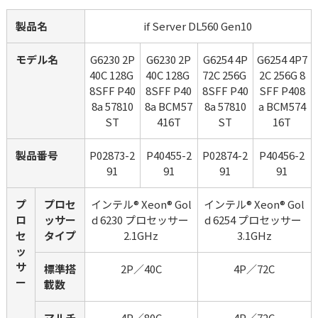
製品名
if Server DL560 Gen10
モデル名
G6230 2P
G6230 2P
G6254 4P
G6254 4P7
40C 128G 
40C 128G 
72C 256G 
2C 256G 8
8SFF P40
8SFF P40
8SFF P40
SFF P408
8a 57810
8a BCM57
8a 57810
a BCM574
ST
416T
ST
16T
製品番号
P02873-2
P40455-2
P02874-2
P40456-2
91
91
91
91
プ
プロセ
インテル® Xeon® Gol
インテル® Xeon® Gol
ロ
ッサー
d 6230 プロセッサー 
d 6254 プロセッサー 
セ
タイプ
2.1GHz
3.1GHz
ッ
サ
標準搭
2P／40C
4P／72C
ー
載数
マルチ
4P／80C
4P／72C