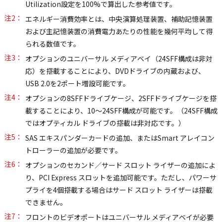
Utilization設定を100%で算出した参考値です。
注2：
エネルギー消費効率とは、中央演算処理装置、補助記憶装置
および主記憶装置の消費電力あたりの性能を幾何平均して得
られる数値です。
注3：
オプションのユニバーサル メディアベイ（24SFF構成は非対
応）を搭載することにより、DVDドライブの内蔵および、
USB 2.0を2ポート増設可能です。
注4：
オプションの8SFFドライブケージ、2SFFドライブケージを搭
載することにより、10～24SFF構成が可能です。（24SFF構成
ではオプティカル ドライブの搭載は非対応です。）
注5：
SAS エキスパンダーカードの追加、またはSmart アレイコン
トローラーの追加が必要です。
注6：
オプションのセカンド／サード スロット ライザーの追加によ
り、PCI Express スロットを追加可能です。ただし、パワーサ
プライを4個搭載する場合はサード スロット ライザーは搭載
できません。
注7：
フロントのビデオポートはユニバーサル メディアベイが必要