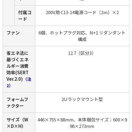
付属コ
200V用 C13-14電源コード（2m）×2
ード
ファン
6個、ホットプラグ対応、N+1 リダンダント
構成
省エネ法に
12.7（区分3）
基づくエネ
ルギー消費
効率(SERT 
Ver.2.0)
（注
2）
フォームフ
2Uラックマウント型
ァクター
サイズ（W
446×755×88mm、本体梱包サイズ：600×9
×D×H）
98×273mm