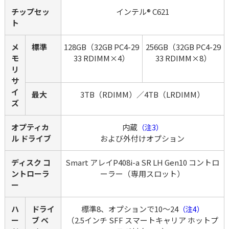
チップセッ
インテル® C621
ト
メ
標準
128GB（32GB PC4-29
256GB（32GB PC4-29
モ
33 RDIMM×4）
33 RDIMM×8）
リ 
サ
イ
最大
3TB（RDIMM）／4TB（LRDIMM）
ズ
オプティカ
内蔵
（注3）
ル ドライブ
および外付けオプション
ディスク コ
Smart アレイP408i-a SR LH Gen10 コントロ
ントローラ
ーラー（専用スロット）
ー
ハ
ドライ
標準8、オプションで10～24
（注4）
ー
ブ ベ
（2.5インチ SFF スマートキャリア ホットプ