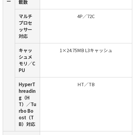
ー
載数
マルチ
4P／72C
プロセ
ッサー
対応
キャッ
1×24.75MB L3キャッシュ
シュメ
モリ／C
PU
HyperT
HT／TB
hreadin
g（H
T）／Tu
rbo Bo
ost（T
B）対応