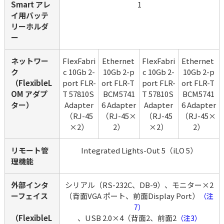
Smart アレ
1
イ用バッテ
リーホルダ
ー
ネットワー
FlexFabri
Ethernet 
FlexFabri
Ethernet 
ク
c 10Gb 2-
10Gb 2-p
c 10Gb 2-
10Gb 2-p
（FlexibleL
port FLR-
ort FLR-T 
port FLR-
ort FLR-T 
OM アダプ
T 57810S 
BCM5741
T 57810S 
BCM5741
ター）
Adapter
6 Adapter
Adapter
6 Adapter
（RJ-45
（RJ-45×
（RJ-45
（RJ-45×
×2）
2）
×2）
2）
リモート管
Integrated Lights-Out 5（iLO 5）
理機能
外部インタ
シリアル（RS-232C、DB-9）、モニター×2
ーフェイス
（背面VGA ポート、前面Display Port）
（注
7）
（FlexibleL
、USB 2.0×4（背面2、前面2
（注3）