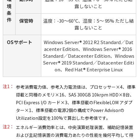
境
露しないこと
条
件
保管時
温度：-30～60℃、湿度：5～ 95% ただし結
露しないこと
OSサポート
Windows Server® 2012 R2 Standard／Dat
acenter Edition、Windows Server® 2016 
Standard／Datacenter Edition、Windows 
Server® 2019 Standard／Datacenter Editi
on、Red Hat® Enterprise Linux
注1：
参考消費電力値、参考入力電流値は、プロセッサー×4、標準
搭載と同種のメモリ×16、SAS 300GB 10krpm HDD×8台、
PCI Express I/O カード×3、標準搭載のFlexibleLOM アダプ
ター×1、標準搭載の電源2個の構成でPower Advisorの
Utilization設定を100%で算出した参考値です。
注2：
エネルギー消費効率とは、中央演算処理装置、補助記憶装置
および主記憶装置の消費電力あたりの性能を幾何平均して得