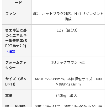
ード
ファン
6個、ホットプラグ対応、N+1 リダンダント
構成
省エネ法に基
12.7（区分3）
づくエネルギ
ー消費効率(S
ERT Ver.2.0)
（注2）
フォームファ
2Uラックマウント型
クター
サイズ（W×
446×755×88mm、本体梱包サイズ：600
D×H）
×998×273mm
重量
34.2kg（最大）
環
動作時
温度：10～35℃、湿度：8～90% ただし結