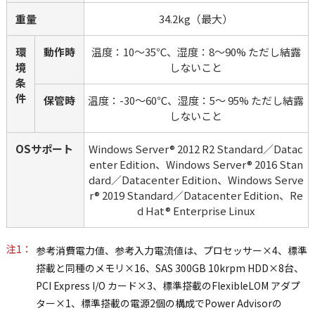
重量
34.2kg（最大）
環
動作時
温度：10～35℃、湿度：8～90% ただし結露
境
しないこと
条
件
保管時
温度：-30～60℃、湿度：5～ 95% ただし結露
しないこと
OSサポート
Windows Server® 2012 R2 Standard／Datac
enter Edition、Windows Server® 2016 Stan
dard／Datacenter Edition、Windows Serve
r® 2019 Standard／Datacenter Edition、Re
d Hat® Enterprise Linux
注1：
参考消費電力値、参考入力電流値は、プロセッサー×4、標準
搭載と同種のメモリ×16、SAS 300GB 10krpm HDD×8台、
PCI Express I/O カード×3、標準搭載のFlexibleLOM アダプ
ター×1、標準搭載の電源2個の構成でPower Advisorの