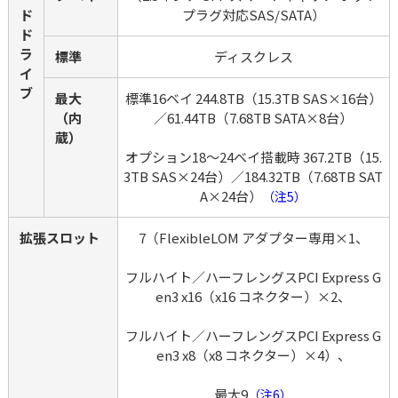
ド 
プラグ対応SAS/SATA）
ド
ラ
標準
ディスクレス
イ
ブ
最大
標準16ベイ 244.8TB（15.3TB SAS×16台）
（内
／61.44TB（7.68TB SATA×8台）
蔵）
オプション18～24ベイ搭載時 367.2TB（15.
3TB SAS×24台）／184.32TB（7.68TB SAT
A×24台）
（注5）
拡張スロット
7（FlexibleLOM アダプター専用×1、
フルハイト／ハーフレングスPCI Express G
en3 x16（x16 コネクター）×2、
フルハイト／ハーフレングスPCI Express G
en3 x8（x8 コネクター）×4）、
最大9
（注6）