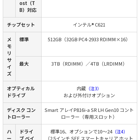
ost（T
B）対応
チップセット
インテル® C621
メ
標準
512GB（32GB PC4-2933 RDIMM×16）
モ
リ 
サ
最大
3TB（RDIMM）／4TB（LRDIMM）
イ
ズ
オプティカル 
内蔵
（注3）
ドライブ
および外付けオプション
ディスク コン
Smart アレイP816i-a SR LH Gen10 コント
トローラー
ローラー（専用スロット）
ハ
ドライ
標準16、オプションで10～24
（注4）
ー
ブ ベイ
（2.5インチ SFF スマートキャリア ホット