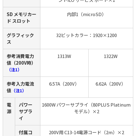
SD メモリカー
内部1（microSD）
ド スロット
グラフィック
32ビットカラー：1920×1200
ス
参考消費電力
1313W
1322W
値（200V時）
（注1）
参考入力電流
6.57A（200V）
6.62A（200V）
値
（注1）
電
パワー
1600W パワーサプライ（80PLUS Platinum 
源
サプラ
モデル）×2
イ
付属コ
200V用 C13-14電源コード（2m）×2