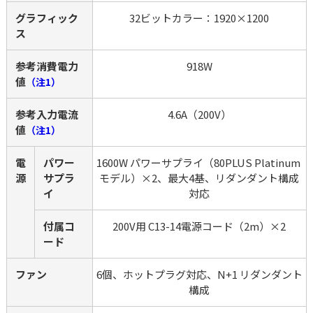
グラフィック
32ビットカラー：1920×1200
ス
参考消費電力
918W
値
（注1）
参考入力電流
4.6A（200V）
値
（注1）
電
パワー
1600W パワーサプライ（80PLUS Platinum 
源
サプラ
モデル）×2、最大4基、リダンダント構成
イ
対応
付属コ
200V用 C13-14電源コード（2m）×2
ード
ファン
6個、ホットプラグ対応、N+1 リダンダント
構成