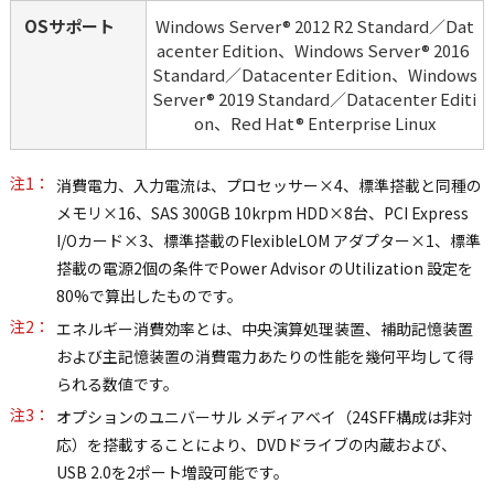
OSサポート
Windows Server® 2012 R2 Standard／Dat
acenter Edition、Windows Server® 2016 
Standard／Datacenter Edition、Windows 
Server® 2019 Standard／Datacenter Editi
on、Red Hat® Enterprise Linux
注1：
消費電力、入力電流は、プロセッサー×4、標準搭載と同種の
メモリ×16、SAS 300GB 10krpm HDD×8台、PCI Express
I/Oカード×3、標準搭載のFlexibleLOM アダプター×1、標準
搭載の電源2個の条件でPower Advisor のUtilization 設定を
80%で算出したものです。
注2：
エネルギー消費効率とは、中央演算処理装置、補助記憶装置
および主記憶装置の消費電力あたりの性能を幾何平均して得
られる数値です。
注3：
オプションのユニバーサル メディアベイ（24SFF構成は非対
応）を搭載することにより、DVDドライブの内蔵および、
USB 2.0を2ポート増設可能です。