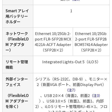
Smart アレイ
1
用バッテリー
ホルダー
ネットワーク
Ethernet 10/25Gb 2-
Ethernet 10/25Gb 
（FlexibleLO
port FLR-SFP28 MCX
2-port FLR-SFP28 
M アダプタ
4121A-ACFT Adapter
BCM57414 Adapter
ー）
（SFP28×2）
（SFP28×2）
リモート管理
Integrated Lights-Out 5（iLO 5）
機能
外部インター
シリアル（RS-232C、DB-9）、モニター×
フェイス
2（背面VGA ポート、前面Display Port）
（注7）
（FlexibleLO
、USB 2.0×4（背面2、前面2
（注3）
M アダプター
）、USB 3.0×5（背面2、前面1、内部
を除く）
2）、iLO 5 リモート管理用RJ-45×1、フロ
ントiLO サービス ポート×1