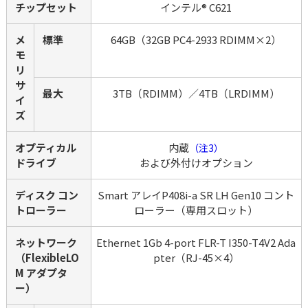
チップセット
インテル® C621
メ
標準
64GB（32GB PC4-2933 RDIMM×2）
モ
リ 
サ
最大
3TB（RDIMM）／4TB（LRDIMM）
イ
ズ
オプティカル 
内蔵
（注3）
ドライブ
および外付けオプション
ディスク コン
Smart アレイP408i-a SR LH Gen10 コント
トローラー
ローラー（専用スロット）
ネットワーク
Ethernet 1Gb 4-port FLR-T I350-T4V2 Ada
（FlexibleLO
pter（RJ-45×4）
M アダプタ
ー）