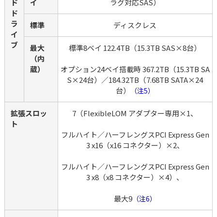
ド 
イ
ラグ対応SAS）
ド
ラ
標準
ディスクレス
イ
ブ
最大
標準8ベイ 122.4TB（15.3TB SAS×8台）
（内
蔵）
オプション24ベイ搭載時 367.2TB（15.3TB SA
S×24台）／184.32TB（7.68TB SATA×24
台）
（注5）
拡張スロッ
7（FlexibleLOM アダプター専用×1、
ト
フルハイト／ハーフレングスPCI Express Gen
3 x16（x16 コネクター）×2、
フルハイト／ハーフレングスPCI Express Gen
3 x8（x8 コネクター）×4）、
最大9
（注6）