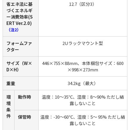
省エネ法に基
12.7（区分3）
づくエネルギ
ー消費効率(S
ERT Ver.2.0)
（注2）
フォームファ
2Uラックマウント型
クター
サイズ（W×
446×755×88mm、本体梱包サイズ：600
D×H）
×998×273mm
重量
34.2kg（最大）
環
動作時
温度：10～35℃、湿度：8～90% ただし結
境
露しないこと
条
件
保管時
温度：-30～60℃、湿度：5～ 95% ただし結
露しないこと