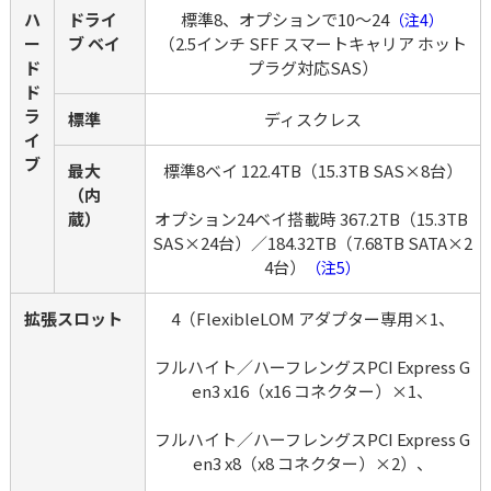
ハ
ドライ
標準8、オプションで10～24
（注4）
ー
ブ ベイ
（2.5インチ SFF スマートキャリア ホット
ド 
プラグ対応SAS）
ド
ラ
標準
ディスクレス
イ
ブ
最大
標準8ベイ 122.4TB（15.3TB SAS×8台）
（内
蔵）
オプション24ベイ搭載時 367.2TB（15.3TB 
SAS×24台）／184.32TB（7.68TB SATA×2
4台）
（注5）
拡張スロット
4（FlexibleLOM アダプター専用×1、
フルハイト／ハーフレングスPCI Express G
en3 x16（x16 コネクター）×1、
フルハイト／ハーフレングスPCI Express G
en3 x8（x8 コネクター）×2）、