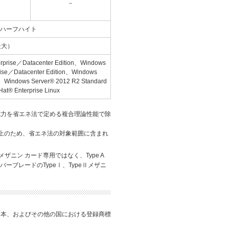
－
ハーフハイト
（最大）
rprise／Datacenter Edition、Windows
rise／Datacenter Edition、Windows
n、Windows Server® 2012 R2 Standard
at® Enterprise Linux
電力を省エネ法で定める複合理論性能で除
以上のため、省エネ法の対象範囲に含まれ
B メザニン カード専用ではなく、Type A
バーブレードのTypeⅠ、TypeⅡメザニ
す。
tion の米国、日本、およびその他の国における登録商標