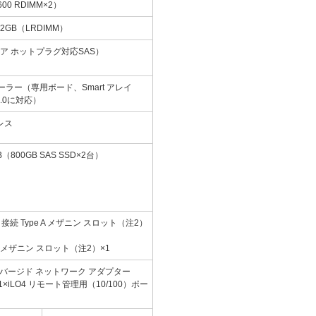
600 RDIMM×2）
12GB（LRDIMM）
ャリア ホットプラグ対応SAS）
ントローラー（専用ボード、Smart アレイ
 2.0に対応）
レス
TB（800GB SAS SSD×2台）
x8 接続 Type A メザニン スロット
（注2）
pe B メザニン スロット
（注2）
×1
LB コンバージド ネットワーク アダプター
1×iLO4 リモート管理用（10/100）ポー