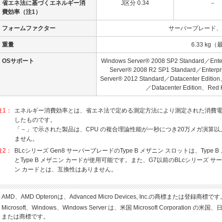
省エネ法に基づくエネルギー消
J区分 0.34
－
費効率
（注1）
フォームファクター
サーバーブレード、
重量
6.33 kg
OSサポート
Windows Server® 2008 SP2 Standard／Ente
Server® 2008 R2 SP1 Standard／Enterp
Server® 2012 Standard／Datacenter Editio
／Datacenter Edition、Red H
注1：
エネルギー消費効率とは、省エネ法で定める測定方法により測定された消費
したものです。
「－」で示された製品は、CPU の複合理論性能が一秒につき20万メガ演算
ません。
注2：
BLcシリーズ Gen8 サーバーブレードのType B メザニン スロットは、Type 
とType B メザニン カードが使用可能です。また、G7以前のBLcシリーズ サー
ン カードとは、互換性はありません。
AMD、AMD Opteronは、Advanced Micro Devices, Inc.の商標または登録商標で
Microsoft、Windows、Windows Server は、米国 Microsoft Corpora
または商標です。