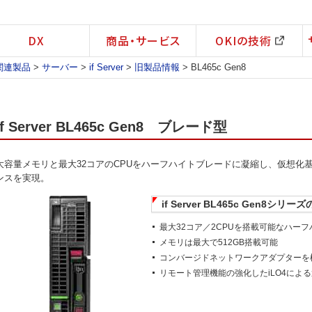
DX
商品・サービス
OKIの技術
関連製品
>
サーバー
>
if Server
>
旧製品情報
> BL465c Gen8
if Server BL465c Gen8 ブレード型
大容量メモリと最大32コアのCPUをハーフハイトブレードに凝縮し、仮想化
ンスを実現。
if Server BL465c Gen8シリー
最大32コア／2CPUを搭載可能なハー
メモリは最大で512GB搭載可能
コンバージドネットワークアダプターを
リモート管理機能の強化したiLO4によ