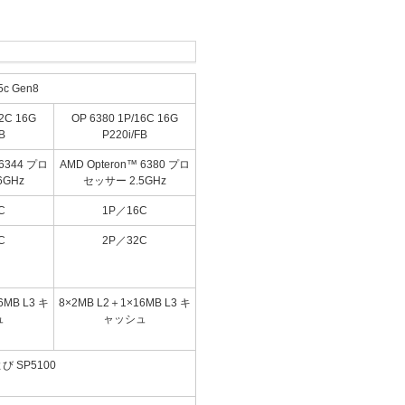
65c Gen8
12C 16G
OP 6380 1P/16C 16G
B
P220i/FB
 6344 プロ
AMD Opteron™ 6380 プロ
6GHz
セッサー 2.5GHz
C
1P／16C
C
2P／32C
6MB L3 キ
8×2MB L2＋1×16MB L3 キ
ュ
ャッシュ
よび SP5100