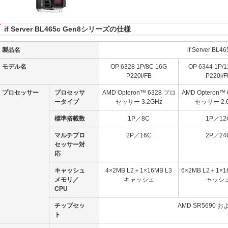
if Server BL465c Gen8シリーズの仕様
製品名
if Server BL4
モデル名
OP 6328 1P/8C 16G
OP 6344 1P/
P220i/FB
P220i/F
プロセッサー
プロセッサ
AMD Opteron™ 6328 プロ
AMD Opteron™
ータイプ
セッサー 3.2GHz
セッサー 2.
標準搭載数
1P／8C
1P／12
マルチプロ
2P／16C
2P／24
セッサー対
応
キャッシュ
4×2MB L2＋1×16MB L3
6×2MB L2＋1×1
メモリ／
キャッシュ
ャッシ
CPU
チップセッ
AMD SR5690 お
ト