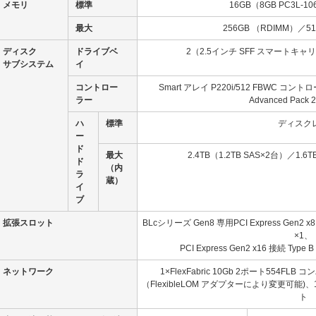
メモリ
標準
16GB（8GB PC3L-10
最大
256GB （RDIMM）／5
ディスク
ドライブベ
2（2.5インチ SFF スマートキ
サブシステム
イ
コントロー
Smart アレイ P220i/512 FBWC コ
ラー
Advanced Pack
ハ
標準
ディスク
ー
ド
最大
2.4TB（1.2TB SAS×2台）／1.6
ド
（内
ラ
蔵）
イ
ブ
拡張スロット
BLcシリーズ Gen8 専用PCI Express Gen2 
×1、
PCI Express Gen2 x16 接続 Ty
ネットワーク
1×FlexFabric 10Gb 2ポート554F
（FlexibleLOM アダプターにより変更可能)、
ト