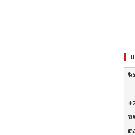
U
製
ホ
容
転