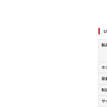
U
製
ホ
容
転
サ