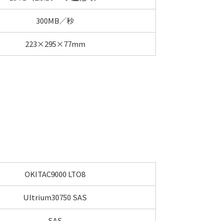
300MB／秒
223×295×77mm
OKITAC9000 LTO8
Ultrium30750 SAS
SAS