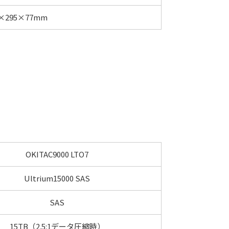
3×295×77mm
OKITAC9000 LTO7
Ultrium15000 SAS
SAS
15TB（2.5:1データ圧縮時）