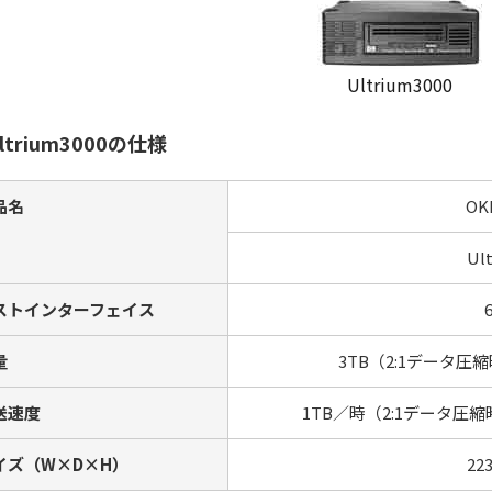
Ultrium3000
ltrium3000の仕様
品名
OK
Ul
ストインターフェイス
量
3TB（2:1データ圧
送速度
1TB／時（2:1データ圧
イズ（W×D×H）
22