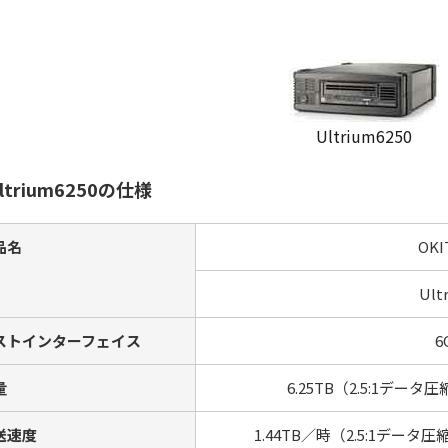
Ultrium6250
ltrium6250の仕様
品名
OKI
Ult
ストインターフェイス
6
量
6.25TB（2.5:1デー
送速度
1.44TB／時（2.5:1デー