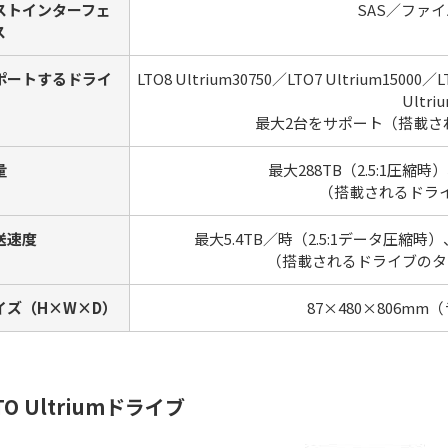
ストインターフェ
SAS／ファ
ス
ポートするドライ
LTO8 Ultrium30750／LTO7 Ultrium15000／L
Ultri
最大2台をサポート（搭載さ
量
最大288TB（2.5:1圧縮
（搭載されるドラ
送速度
最大5.4TB／時（2.5:1データ圧縮時
（搭載されるドライブのタ
イズ（H×W×D）
87×480×806mm
TO Ultriumドライブ