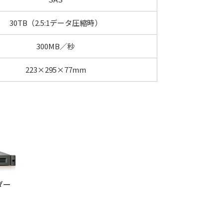
30TB（2.5:1データ圧縮時）
300MB／秒
223×295×77mm
ダー