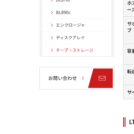
ホ
ー
BL890c
サ
エンクロージャ
ブ
ディスクアレイ
テープ・ストレージ
容
転
サ
L