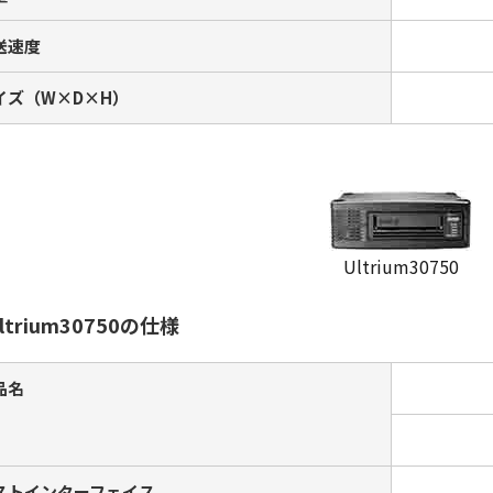
送速度
イズ（W×D×H）
Ultrium30750
ltrium30750の仕様
品名
ストインターフェイス