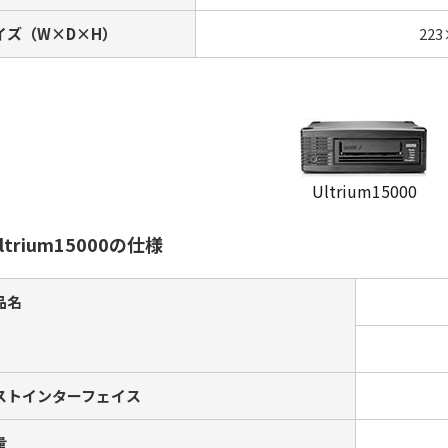
イズ（W×D×H）
22
Ultrium15000
ltrium15000の仕様
品名
ストインターフェイス
量