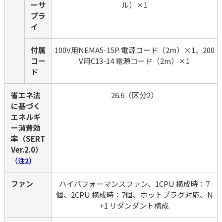
ーサ
ル）×1
プラ
イ
付属
100V用NEMA5-15P 電源コード（2m）×1、200
コー
V用C13-14 電源コード（2m）×1
ド
省エネ法
26.6（区分2）
に基づく
エネルギ
ー消費効
率（SERT 
Ver.2.0）
（注2）
ファン
ハイパフォーマンスファン、1CPU 構成時：7
個、2CPU 構成時：7個、ホットプラグ対応、N
+1 リダンダント構成