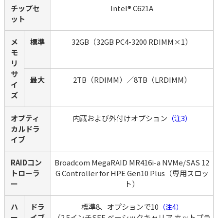
チップセ
Intel® C621A
ット
メ
標準
32GB（32GB PC4-3200 RDIMM×1）
モ
リ 
サ
最大
2TB（RDIMM）／8TB（LRDIMM）
イ
ズ
オプティ
内蔵および外付けオプション
（注3）
カルドラ
イブ
RAIDコン
Broadcom MegaRAID MR416i-a NVMe/SAS 12
トローラ
G Controller for HPE Gen10 Plus（専用スロッ
ー
ト）
ハ
ドラ
標準8、オプションで10
（注4）
ー
イブ
（2.5インチSFF ベーシックキャリア ホットプラ