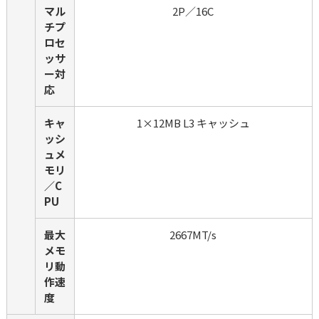
マル
2P／16C
チプ
ロセ
ッサ
ー対
応
キャ
1×12MB L3 キャッシュ
ッシ
ュメ
モリ
／C
PU
最大
2667MT/s
メモ
リ動
作速
度