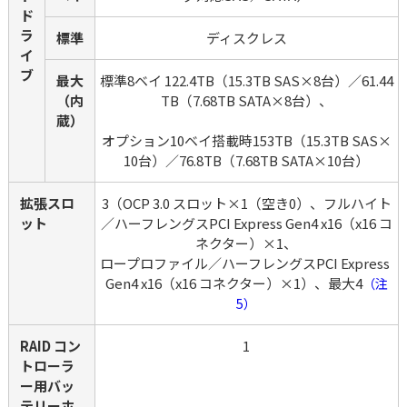
ド
ラ
標準
ディスクレス
イ
ブ
最大
標準8ベイ 122.4TB（15.3TB SAS×8台）／61.44
（内
TB（7.68TB SATA×8台）、
蔵）
オプション10ベイ搭載時153TB（15.3TB SAS×
10台）／76.8TB（7.68TB SATA×10台）
拡張スロ
3（OCP 3.0 スロット×1（空き0）、フルハイト
ット
／ハーフレングスPCI Express Gen4 x16（x16 コ
ネクター）×1、

ロープロファイル／ハーフレングスPCI Express 
Gen4 x16（x16 コネクター）×1）、最大4
（注
5）
RAID コン
1
トローラ
ー用バッ
テリーホ