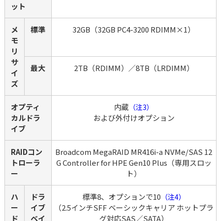
ット
メ
標準
32GB（32GB PC4-3200 RDIMM×1）
モ
リ 
サ
最大
2TB（RDIMM）／8TB（LRDIMM）
イ
ズ
オプティ
内蔵
（注3）
カルドラ
および外付けオプション
イブ
RAIDコン
Broadcom MegaRAID MR416i-a NVMe/SAS 12
トローラ
G Controller for HPE Gen10 Plus（専用スロッ
ー
ト）
ハ
ドラ
標準8、オプションで10
（注4）
ー
イブ
（2.5インチSFF ベーシックキャリア ホットプラ
ド
ベイ
グ対応SAS／SATA）