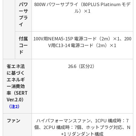
パワ
800W パワーサプライ（80PLUS Platinum モデ
ーサ
ル）×1
プラ
イ
付属
100V用NEMA5-15P 電源コード（2m）×1、200
コー
V用C13-14 電源コード（2m）×1
ド
省エネ法
26.6（区分2）
に基づく
エネルギ
ー消費効
率（SERT 
Ver.2.0）
（注2）
ファン
ハイパフォーマンスファン、1CPU 構成時：7
個、2CPU 構成時：7個、ホットプラグ対応、N
+1 リダンダント構成