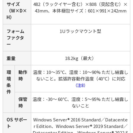
サイズ
482（ラックイヤー含む）×808（突起含む）×
（W×D×
43mm、本体梱包サイズ：601×991×242mm
H）
フォーム
1Uラックマウント型
ファクタ
ー
重量
18.2kg（最大）
環
動作
温度：10～35℃、湿度：10～90% ただし結露し
境
時
ないこと。拡張許容動作温度（40℃）に対応
条
（注8）
件
保管
温度：-30～ 60℃、湿度：5～95% ただし結露し
時
ないこと
OS サポー
Windows Server® 2016 Standard／Datacente
ト
r Edition、Windows Server® 2019 Standard／
Datacenter Edition、Windows Server® 2022 S