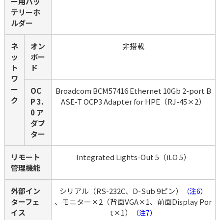
ー用バッ
テリーホ
ルダー
ネ
オン
非搭載
ッ
ボー
ト
ド
ワ
ー
OC
Broadcom BCM57416 Ethernet 10Gb 2-port B
ク
P 3.
ASE-T OCP3 Adapter for HPE（RJ-45×2）
0 ア
ダプ
ター
リモート
Integrated Lights-Out 5（iLO 5）
管理機能
外部イン
シリアル（RS-232C、D-Sub 9ピン）
（注6）
ターフェ
、モニター×2（背面VGA×1、前面Display Por
イス
t×1）
（注7）