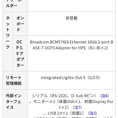
ルダー
ネ
オン
非搭載
ッ
ボー
ト
ド
ワ
ー
OC
Broadcom BCM57416 Ethernet 10Gb 2-port B
ク
P 3.
ASE-T OCP3 Adapter for HPE（RJ-45×2）
0 ア
ダプ
ター
リモート
Integrated Lights-Out 5（iLO 5）
管理機能
外部イン
シリアル（RS-232C、D-Sub 9ピン）
（注6）
ターフェ
、モニター×2（背面VGA×1、前面Display Por
イス
t×1）
（注7）
、USB 2.0×1（前面1）
（注3）