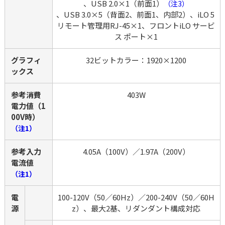
、USB 2.0×1（前面1）
（注3）
、USB 3.0×5（背面2、前面1、内部2）、iLO 5 
リモート管理用RJ-45×1、フロントiLO サービ
ス ポート×1
グラフィ
32ビットカラー：1920×1200
ックス
参考消費
403W
電力値（1
00V時）
（注1）
参考入力
4.05A（100V）／1.97A（200V）
電流値
（注1）
電
100-120V（50／60Hz）／200-240V（50／60H
源
z）、最大2基、リダンダント構成対応