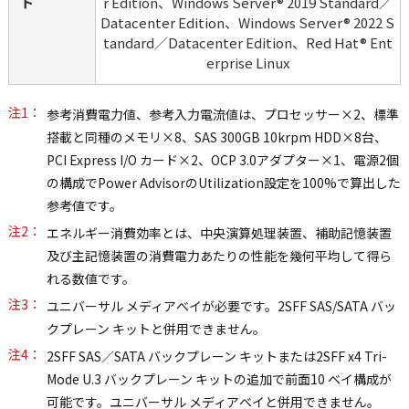
ト
r Edition、Windows Server® 2019 Standard／
Datacenter Edition、Windows Server® 2022 S
tandard／Datacenter Edition、Red Hat® Ent
erprise Linux
注1：
参考消費電力値、参考入力電流値は、プロセッサー×2、標準
搭載と同種のメモリ×8、SAS 300GB 10krpm HDD×8台、
PCI Express I/O カード×2、OCP 3.0アダプター×1、電源2個
の構成でPower AdvisorのUtilization設定を100%で算出した
参考値です。
注2：
エネルギー消費効率とは、中央演算処理装置、補助記憶装置
及び主記憶装置の消費電力あたりの性能を幾何平均して得ら
れる数値です。
注3：
ユニバーサル メディアベイが必要です。2SFF SAS/SATA バッ
クプレーン キットと併用できません。
注4：
2SFF SAS／SATA バックプレーン キットまたは2SFF x4 Tri-
Mode U.3 バックプレーン キットの追加で前面10 ベイ構成が
可能です。ユニバーサル メディアベイと併用できません。