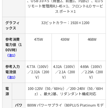
、USB 3.0×5（背面2、前面1、内部2）、iLO 5 
リモート管理用RJ-45×1、フロントiLO サービ
ス ポート×1
グラフィ
32ビットカラー：1920×1200
ックス
参考消費
475W
430W
468W
電力値（1
00V時）
（注1）
参考入力
4.77A（100V）
4.32A（100V）
4.69A（100V）
電流値
／2.32A（200
／2.1A（200
／2.29A（200
V）
V）
V）
（注1）
電
100-120V（50／60Hz）／200-240V（50／60H
源
z）、最大2基、リダンダント構成対応
パワ
800W パワーサプライ（80PLUS Platinum モデ