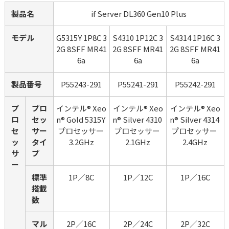
製品名
if Server DL360 Gen10 Plus
モデル
G5315Y 1P8C 3
S4310 1P12C 3
S4314 1P16C 3
2G 8SFF MR41
2G 8SFF MR41
2G 8SFF MR41
6a
6a
6a
製品番号
P55243-291
P55241-291
P55242-291
プ
プロ
インテル® Xeo
インテル® Xeo
インテル® Xeo
ロ
セッ
n® Gold 5315Y 
n® Silver 4310 
n® Silver 4314 
セ
サー
プロセッサー 
プロセッサー 
プロセッサー 
ッ
タイ
3.2GHz
2.1GHz
2.4GHz
サ
プ
ー
標準
1P／8C
1P／12C
1P／16C
搭載
数
マル
2P／16C
2P／24C
2P／32C