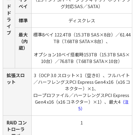
ド
ベイ
グ対応SAS／SATA）
ド
ラ
標準
ディスクレス
イ
ブ
最大
標準8ベイ 122.4TB（15.3TB SAS×8台）／61.44
（内
TB（7.68TB SATA×8台）、
蔵）
オプション10ベイ搭載時153TB（15.3TB SAS×
10台）／76.8TB（7.68TB SATA×10台）
拡張スロ
3（OCP 3.0 スロット×1（空き0）、フルハイト
ット
／ハーフレングスPCI Express Gen4 x16（x16 コ
ネクター）×1、

ロープロファイル／ハーフレングスPCI Express 
Gen4 x16（x16 コネクター）×1）、最大4
（注
5）
RAID コン
1
トローラ