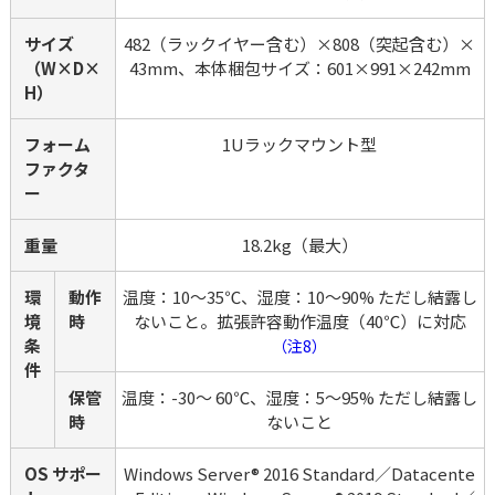
サイズ
482（ラックイヤー含む）×808（突起含む）×
（W×D×
43mm、本体梱包サイズ：601×991×242mm
H）
フォーム
1Uラックマウント型
ファクタ
ー
重量
18.2kg（最大）
環
動作
温度：10～35℃、湿度：10～90% ただし結露し
境
時
ないこと。拡張許容動作温度（40℃）に対応
条
（注8）
件
保管
温度：-30～ 60℃、湿度：5～95% ただし結露し
時
ないこと
OS サポー
Windows Server® 2016 Standard／Datacente