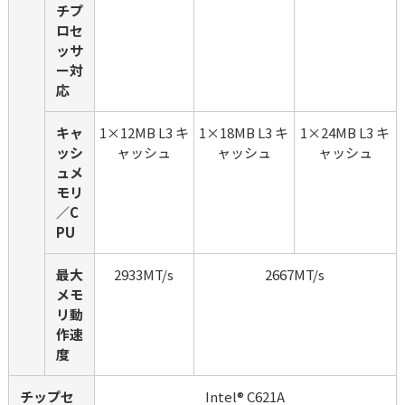
チプ
ロセ
ッサ
ー対
応
キャ
1×12MB L3 キ
1×18MB L3 キ
1×24MB L3 キ
ッシ
ャッシュ
ャッシュ
ャッシュ
ュメ
モリ
／C
PU
最大
2933MT/s
2667MT/s
メモ
リ動
作速
度
チップセ
Intel® C621A