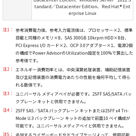
tandard／Datacenter Edition、Red Hat® Ent
erprise Linux
注1：
参考消費電力値、参考入力電流値は、プロセッサー×2、標準
搭載と同種のメモリ×8、SAS 300GB 10krpm HDD×8台、
PCI Express I/O カード×2、OCP 3.0アダプター×1、電源2個
の構成でPower AdvisorのUtilization設定を100%で算出した
参考値です。
注2：
エネルギー消費効率とは、中央演算処理装置、補助記憶装置
及び主記憶装置の消費電力あたりの性能を幾何平均して得ら
れる数値です。
注3：
ユニバーサル メディアベイが必要です。2SFF SAS/SATA バッ
クプレーン キットと併用できません。
注4：
2SFF SAS／SATA バックプレーン キットまたは2SFF x4 Tri-
Mode U.3 バックプレーン キットの追加で前面10 ベイ構成が
可能です。ユニバーサル メディアベイと併用できません。
注5：
追加するライザーボードやドライブケージよって、使用可能