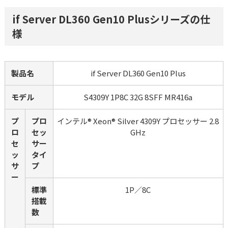
if Server DL360 Gen10 Plusシリーズの仕
様
製品名
if Server DL360 Gen10 Plus
モデル
S4309Y 1P8C 32G 8SFF MR416a
プ
プロ
インテル® Xeon® Silver 4309Y プロセッサー 2.8
ロ
セッ
GHz
セ
サー
ッ
タイ
サ
プ
ー
標準
1P／8C
搭載
数