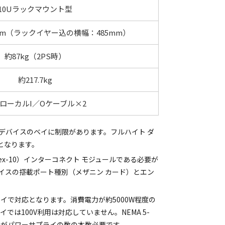
10Uラックマウント型
42mm（ラックイヤー込の横幅：485mm）
約87kg（2PS時）
約217.7kg
VローカルI／Oケーブル×2
デバイスのベイに制限があります。フルハイト ダ
となります。
Flex-10）インターコネクト モジュールである必要が
イスの搭載ポート種別（メザニン カード）とエン
プライで対応となります。消費電力が約5000W程度の
では100V利用は対応していません。NEMA 5-
源コードがパワーサプライの数の本数必要です。