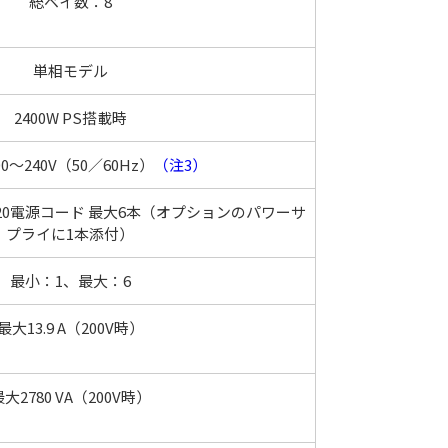
総ベイ数：8
単相モデル
2400W PS搭載時
00～240V（50／60Hz）
（注3）
C19-C20電源コード 最大6本（オプションのパワーサ
プライに1本添付）
最小：1、最大：6
最大13.9 A（200V時）
大2780 VA（200V時）