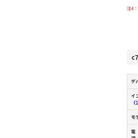
注4：
c
デ
イ
（
モ
電