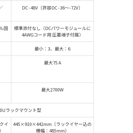
0／
DC -48V（許容DC -36～-72V）
ブル固
標準添付なし（DCパワーモジュールに
4AWGコード用 圧着端子付属）
最小：3、最大：6
最大75 A
最大2700W
10Uラックマウント型
ックイ
445×910×442mm（ラックイヤー込の
）
横幅：485mm）