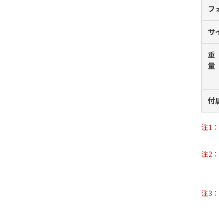
フ
サ
重
量
付
注1：
注2：
注3：