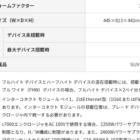
ォームファクター
イズ（W×D×H）
445×813×4
デバイス未搭載時
最大デバイス搭載時
属品
SU
フルハイト デバイスとハーフハイト デバイスの混在搭載時には、搭載
ブル ワイド（FHW）デバイスの場合、フルハイト デバイス×2ベイ分
インターコネクト モジュール ベイ1、2はEthernet型（1GbEまたは
あります。インターコネクト モジュールの搭載位置は、ブレード デバ
クロージャ内で統一する必要があります。
c7000エンクロージャをAC 100Vで使用する場合、2250Wパワーサ
制限となり、H／W構成に制限があります。また、2400Wパワーサプライ
15RコンセントからのAC 100V接続には、C19-NEMA 5-15P電