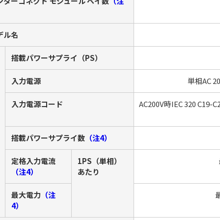
ンターコネクト モジュール ベイ数
（注
）
デル名
搭載パワーサプライ（PS）
入力電源
単相AC 2
入力電源コード
AC200V時IEC 320 
搭載パワーサプライ数
（注4）
定格入力電流
1PS（単相）
（注4）
あたり
最大電力
（注
最
4）