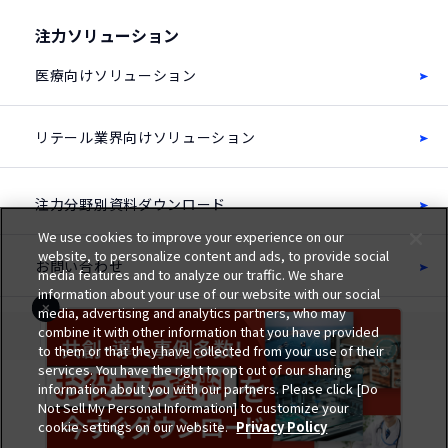
注力ソリューション
医療向けソリューション
リテール業界向けソリューション
注力分野別資料ダウンロード
We use cookies to improve your experience on our
website, to personalize content and ads, to provide social
お問い合わせ
media features and to analyze our traffic. We share
information about your use of our website with our social
media, advertising and analytics partners, who may
combine it with other information that you have provided
to them or that they have collected from your use of their
サイトのご利用にあたって
個人情報保護ポリシー
services. You have the right to opt out of our sharing
All rights reserved, Copyright c Oki Electric Industry Co., Ltd.
information about you with our partners. Please click [Do
Not Sell My Personal Information] to customize your
cookie settings on our website.
Privacy Policy