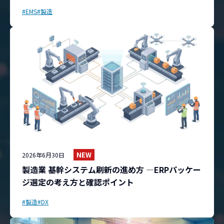
#EMS
#製造
NEW
2026年6月30日
製造業 基幹システム刷新の進め方 ―ERPパッケー
ジ選定の考え方と確認ポイント
#製造
#DX