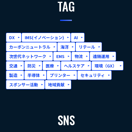
TAG
DX
IMS(イノベーション)
AI
カーボンニュートラル
海洋
リテール
次世代ネットワーク
EMS
物流
遠隔運用
交通
防災
医療
ヘルスケア
環境（GX）
製造
半導体
プリンター
セキュリティ
スポンサー活動
地域貢献
SNS