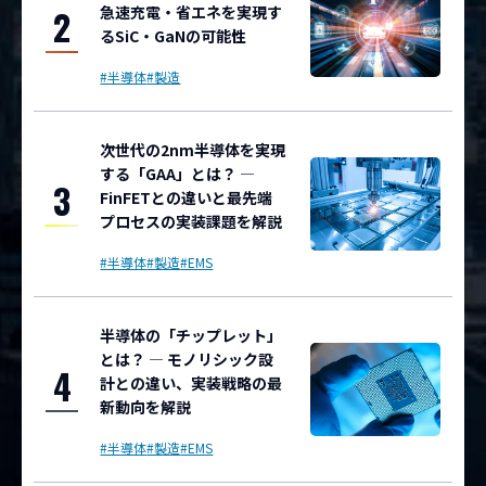
急速充電・省エネを実現す
2
るSiC・GaNの可能性
#半導体
#製造
次世代の2nm半導体を実現
する「GAA」とは？ ―
3
FinFETとの違いと最先端
プロセスの実装課題を解説
#半導体
#製造
#EMS
半導体の「チップレット」
とは？ ― モノリシック設
4
計との違い、実装戦略の最
新動向を解説
#半導体
#製造
#EMS