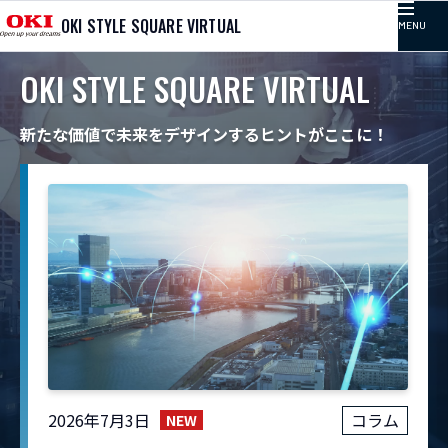
OKI STYLE SQUARE VIRTUAL
MENU
OKI STYLE SQUARE VIRTUAL
TOP
新たな価値で未来をデザインするヒントがここに！
記事カテゴリ
コラム
プレゼンテーション
イベント
2026年7月3日
コラム
取り組み
NEW