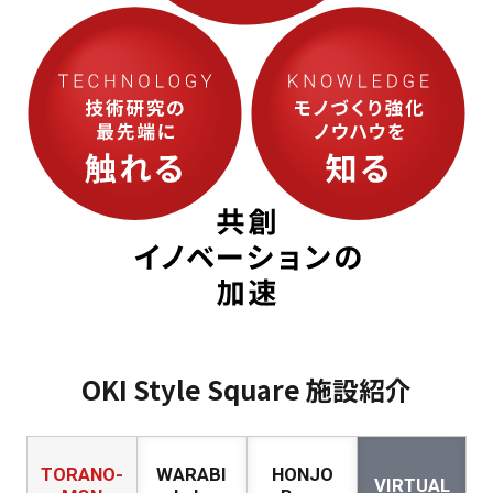
OKI Style Square 施設紹介
TORANO-
WARABI
HONJO
VIRTUAL