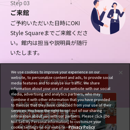
Step 03
ご来館
ご予約いただいた日時にOKI
Style Squareまでご来館くださ
い。館内は担当や説明員が随行
いたします。
We use cookies to improve your experience on our
website, to personalize content and ads, to provide social
お問い合わせフォーム
media features and to analyze our traffic. We share
information about your use of our website with our social
media, advertising and analytics partners, who may
combine it with other information that you have provided
to them or that they have collected from your use of their
サイトのご利用にあたって
個人情報保護ポリシー
services. You have the right to opt out of our sharing
All rights reserved, Copyright c Oki Electric Industry Co., Ltd.
information about you with our partners. Please click [Do
Not Sell My Personal Information] to customize your
cookie settings on our website.
Privacy Policy