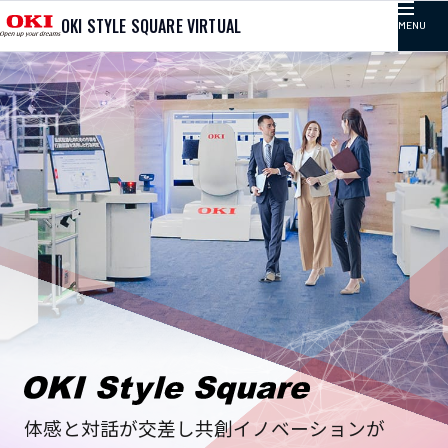
OKI STYLE SQUARE VIRTUAL
MENU
TOP
記事カテゴリ
コラム
プレゼンテーション
イベント
取り組み
体感と対話が交差し共創イノベーションが