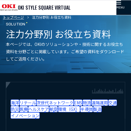
OKI STYLE SQUARE VIRTUAL
MENU
トップページ
注力分野別 お役立ち資料
TOP
SOLUTION
注力分野別 お役立ち資料
記事カテゴリ
本ページでは、OKIのソリューションや・技術に関するお役立ち
資料を分野ごとに掲載しています。ご希望の資料をダウンロード
してご活用ください。
コラム
プレゼンテーション
イベント
海洋
リテール
次世代ネットワーク
EMS
物流
遠隔運用
交通
防災
医療
ヘルスケア
航空
環境（GX）
半導体
製造
イノベーション
取り組み