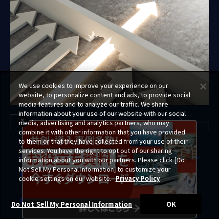
We use cookies to improve your experience on our
website, to personalize content and ads, to provide social
media features and to analyze our traffic. We share
information about your use of our website with our social
media, advertising and analytics partners, who may
combine it with other information that you have provided
to them or that they have collected from your use of their
ダウンロード可能な資料
services. You have the right to opt out of our sharing
information about you with our partners. Please click [Do
Not Sell My Personal Information] to customize your
IMS導入を支援する伴走型の「IMS支援サービ
cookie settings on our website.
Privacy Policy
ス」
OKIが提供する1DAYワークョップでIMSを体感
Do Not Sell My Personal Information
OK
「Breakthrough Camp」