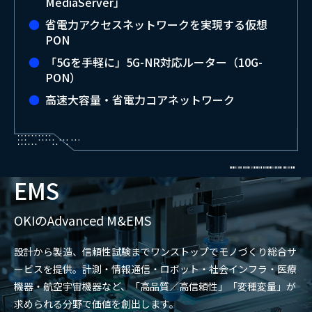
MediaServer」
省電力アクセスネットワークを実現する仮想
PON
「5Gを手軽に」5G-NR対応ルーター（10G-
PON）
高速大容量・省電力コアネットワーク
EMS
OKIのAdvanced M&EMS
設計から製造、信頼性試験までワンストップでモノづくり総合サ
ービスを提供。計測・情報通信・ロボット・社会インフラ・医療
機器・航空宇宙機器など、「高品質／高信頼性」「変種変量」が
求められる分野で価値を創出します。