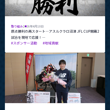
取り組み
2026年4月10日
原点勝利の再スタート―アスルクラロ沼津 JFL CUP開幕2
試合を現地で応援！―
#スポンサー活動
#地域貢献