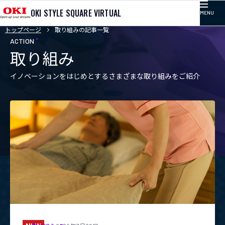
OKI STYLE SQUARE VIRTUAL
MENU
トップページ
取り組みの記事一覧
TOP
ACTION
取り組み
記事カテゴリ
イノベーションをはじめとするさまざまな取り組みをご紹介
コラム
プレゼンテーション
イベント
取り組み