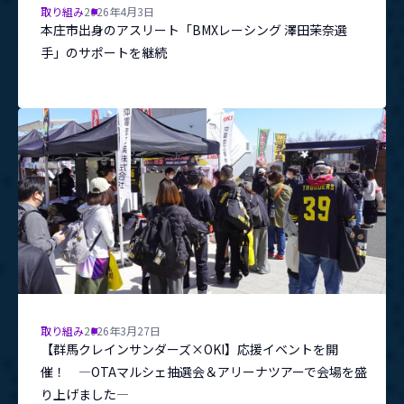
取り組み
2026年4月3日
本庄市出身のアスリート「BMXレーシング 澤田茉奈選
手」のサポートを継続
取り組み
2026年3月27日
【群馬クレインサンダーズ×OKI】応援イベントを開
催！ ―OTAマルシェ抽選会＆アリーナツアーで会場を盛
り上げました―