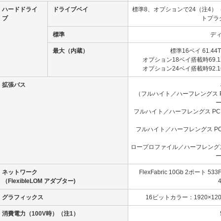
ハードドライ
ドライブベイ
標準8、オプションで24
（注4）
ブ
トプラ
標準
デ
最大（内蔵）
標準16ベイ 61.44T
オプション18ベイ搭載時69.12T
オプション24ベイ搭載時92.16T
拡張バス
（フルハイト／ハーフレングス PCI E
ー
フルハイト／ハーフレングス PCI Ex
フルハイト／ハーフレングス PCI E
ロープロファイル／ハーフレングス PCI
ー
ネットワーク
FlexFabric 10Gb 2ポート
（FlexibleLOM アダプター)
グラフィックス
16ビットカラー：1920×12
消費電力（100V時）
（注1）