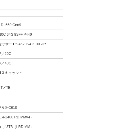
er DL560 Gen9
20C 64G 8SFF P440
サー E5-4620 v4 2.10GHz
P／20C
P／40C
B L3 キャッシュ
HT／TB
ル® C610
C4-2400 RDIMM×4）
M）／3TB（LRDIMM）