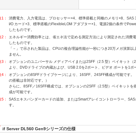
注1：
消費電力、入力電流は、プロセッサー×4、標準搭載と同種のメモリ×8、SAS 300GB 1
I/O カード×3、標準搭載のFlexibleLOM アダプター×1、電源2個の条件でPower Ad
したものです。
注2：
エネルギー消費効率とは、省エネ法で定める測定方法により測定された消費
したものです。
「－」で示された製品は、CPUの複合理論性能が一秒につき20万メガ演算以
ません。
注3：
オプションのユニバーサル メディアベイまたは2SFF（2.5 型）ベイキット（
より、DVDドライブの内蔵および、USB 2.0を2ポート、ビデオ ポートを1
注4：
オプションの8SFFドライブケージにより、16SFF、24SFF構成が可能です。
の搭載は非対応です。）
さらに、8SFF／16SFF構成では、オプションの2SFF（2.5型）ベイキットを搭
成が可能です。
注5：
SASエキスパンダーカードの追加、またはSmartアレイコントローラー、SA
す。
if Server DL560 Gen9シリーズの仕様