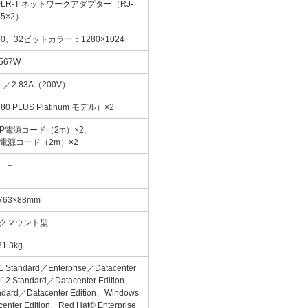
 533FLR-T ネットワークアダプター（RJ-
45×2）
00、32ビットカラー：1280×1024
567W
）／2.83A（200V）
 PLUS Platinum モデル）×2
-15P電源コード（2m）×2、
-14電源コード（2m）×2
－
763×88mm
ックマウント型
31.3kg
1 Standard／Enterprise／Datacenter
12 Standard／Datacenter Edition、
ndard／Datacenter Edition、Windows
enter Edition、Red Hat® Enterprise