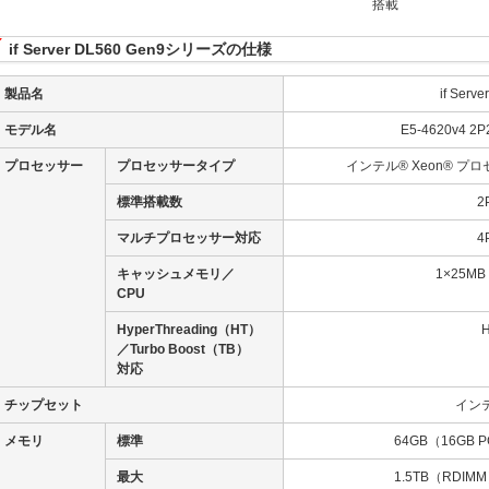
搭載
if Server DL560 Gen9シリーズの仕様
製品名
if Serv
モデル名
E5-4620v4 2P
プロセッサー
プロセッサータイプ
インテル® Xeon® プロセッ
標準搭載数
2
マルチプロセッサー対応
4
キャッシュメモリ／
1×25M
CPU
HyperThreading（HT）
／Turbo Boost（TB）
対応
チップセット
インテ
メモリ
標準
64GB（16GB P
最大
1.5TB（RDIM