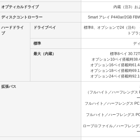
オプティカルドライブ
内蔵
（注3）
お
ディスクコントローラー
Smart アレイ P440ar/2
ハードドライ
ドライブベイ
標準8、オプションで24
（注4）
ブ
トプラ
標準
デ
最大（内蔵）
標準8ベイ 30.72T
オプション10ベイ搭載時38.4T
オプション16ベイ搭載時61.44T
オプション18ベイ搭載時69.12T
オプション24ベイ搭載時92.16T
拡張バス
（フルハイト／ハーフレングス PCI E
ー
フルハイト／ハーフレングス PCI Ex
フルハイト／ハーフレングス PCI E
ロープロファイル／ハーフレングス PCI
ー