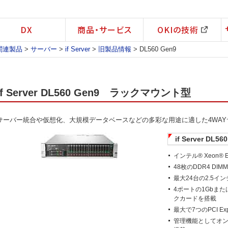
DX
商品・サービス
OKIの技術
関連製品
>
サーバー
>
if Server
>
旧製品情報
> DL560 Gen9
if Server DL560 Gen9 ラックマウント型
サーバー統合や仮想化、大規模データベースなどの多彩な用途に適した4WAY
if Server D
インテル® Xeon® 
48枚のDDR4 DI
最大24台の2.5イ
4ポートの1Gbまたは
クカードを搭載
最大で7つのPCI Ex
管理機能としてオンボード