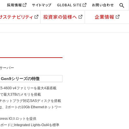
採用情報
サイトマップ
GLOBAL SITE
お問い合わせ
サステナビリティ
投資家の皆様へ
企業情報
サーバー
L560 Gen9シリーズの特徴
E5-4600 v4ファミリーを最大4基搭載
MMで最大3TBのメモリを搭載
ンチホットプラグ対応SASディスクを搭載
、2ポートの10Gb Ethernetネットワー
press IOスロットを提供
にIntegrated Lights-Out4を標準