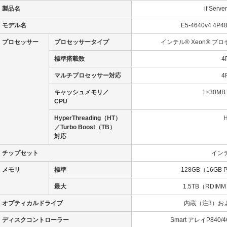
製品名
if Serv
モデル名
E5-4640v4 4P4
プロセッサー
プロセッサータイプ
インテル® Xeon® プロセッ
標準搭載数
4
マルチプロセッサー対応
4
キャッシュメモリ／
1×30M
CPU
HyperThreading（HT）
／Turbo Boost（TB）
対応
チップセット
インテ
メモリ
標準
128GB（16GB P
最大
1.5TB（RDIM
オプティカルドライブ
内蔵
（注3）
お
ディスクコントローラー
Smart アレイP840