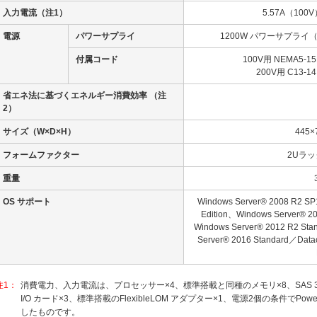
入力電流
（注1）
5.57A（100
電源
パワーサプライ
1200W パワーサプライ（80
付属コード
100V用 NEMA5
200V用 C13
省エネ法に基づくエネルギー消費効率
（注
2）
サイズ（W×D×H）
445×
フォームファクター
2Uラ
重量
OS サポート
Windows Server® 2008 R2 SP
Edition、Windows Server® 20
Windows Server® 2012 R2 Sta
Server® 2016 Standard／Datac
注1：
消費電力、入力電流は、プロセッサー×4、標準搭載と同種のメモリ×8、SAS 300GB 1
I/O カード×3、標準搭載のFlexibleLOM アダプター×1、電源2個の条件でPower Ad
したものです。