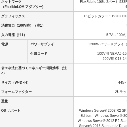
ネットワーク
FlexFabric 10Gb 2ポート
（FlexibleLOM アダプター)
グラフィックス
16ビットカラー：1920×12
消費電力（100V時）
（注1）
入力電流
（注1）
5.7A（100V
電源
パワーサプライ
1200W パワーサプライ（80
付属コード
100V用 NEMA5
200V用 C13
省エネ法に基づくエネルギー消費効率
（注
2）
サイズ（W×D×H）
445×
フォームファクター
2Uラ
重量
OS サポート
Windows Server® 2008 R2 SP
Edition、Windows Server® 20
Windows Server® 2012 R2 Sta
Server® 2016 Standard／Datac