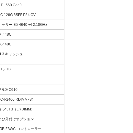
er DL560 Gen9
8C 128G 8SFF P84 OV
サー E5-4640 v4 2.10GHz
P／48C
P／48C
B L3 キャッシュ
HT／TB
ル® C610
C4-2400 RDIMM×8）
M）／3TB（LRDIMM）
よび外付けオプション
/4GB FBWC コントローラー