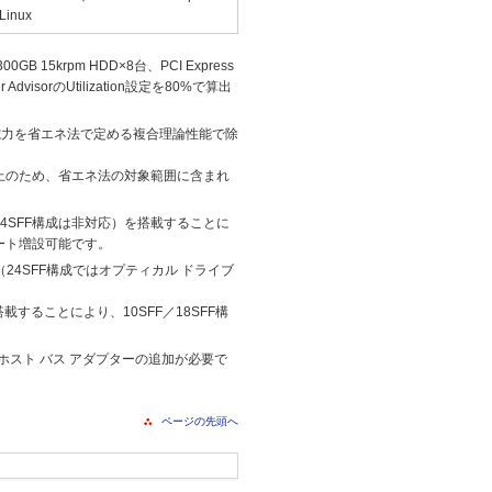
Linux
5krpm HDD×8台、PCI Express
visorのUtilization設定を80%で算出
電力を省エネ法で定める複合理論性能で除
上のため、省エネ法の対象範囲に含まれ
24SFF構成は非対応）を搭載することに
ポート増設可能です。
（24SFF構成ではオプティカル ドライブ
載することにより、10SFF／18SFF構
Sホスト バス アダプターの追加が必要で
ページの先頭へ