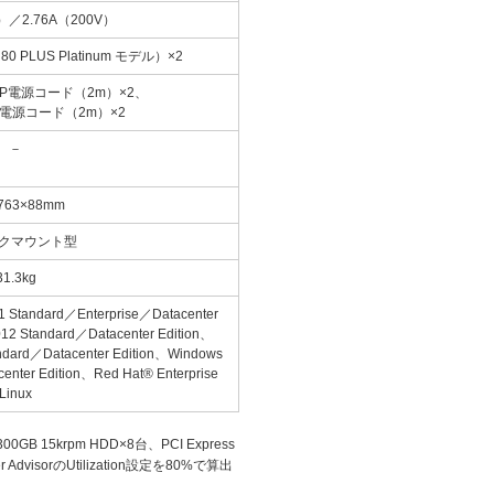
V）／2.76A（200V）
 PLUS Platinum モデル）×2
-15P電源コード（2m）×2、
-14電源コード（2m）×2
－
763×88mm
ックマウント型
31.3kg
1 Standard／Enterprise／Datacenter
12 Standard／Datacenter Edition、
ndard／Datacenter Edition、Windows
enter Edition、Red Hat® Enterprise
Linux
5krpm HDD×8台、PCI Express
visorのUtilization設定を80%で算出