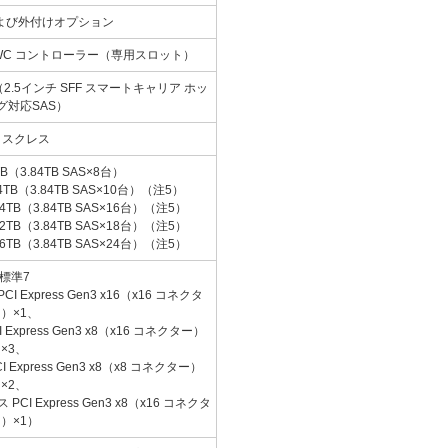
よび外付けオプション
GB FBWC コントローラー（専用スロット）
（2.5インチ SFF スマートキャリア ホッ
グ対応SAS）
ィスクレス
B（3.84TB SAS×8台）
B（3.84TB SAS×10台）
（注5）
B（3.84TB SAS×16台）
（注5）
B（3.84TB SAS×18台）
（注5）
B（3.84TB SAS×24台）
（注5）
標準7
xpress Gen3 x16（x16 コネクタ
）×1、
press Gen3 x8（x16 コネクター）
×3、
xpress Gen3 x8（x8 コネクター）
×2、
 Express Gen3 x8（x16 コネクタ
）×1）