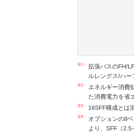
注1：
拡張バスのFH/L
ルレングス/ハ
注2：
エネルギー消費
た消費電力を省
注3：
16SFF構成と
注4：
オプションの8ベ
より、SFF（2