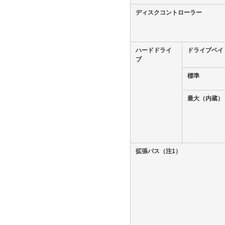
ディスクコントローラー
ハードドライ
ドライブベイ
ブ
標準
最大（内蔵）
拡張バス
（注1）