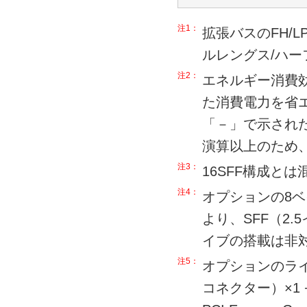
注1：
拡張バスのFH/L
ルレングス/ハ
注2：
エネルギー消費
た消費電力を省
「－」で示された
演算以上のため
注3：
16SFF構成と
注4：
オプションの8ベ
より、SFF（2
イブの搭載は非
注5：
オプションのライザー
コネクター）×1 + 