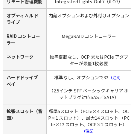
リモート管理機能
Integrated Lights-Out7（iLO7）
オプティカル ド
内蔵オプションおよび外付けオプション
ライブ
RAID コントロー
MegaRAID コントローラー
ラー
ネットワーク
標準搭載なし、OCP またはPCIe アダプ
ターが最低1枚必要
ハードドライブ 
標準なし、オプションで32
（注4）
ベイ
（2.5インチ SFF ベーシックキャリア ホ
ットプラグ対応SAS／SATA）
拡張スロット（背
標準5スロット（PCIe×4 スロット、OC
面）
P×1 スロット）、最大14 スロット （PC
Ie×12 スロット、OCP×2 スロット）
（注5）