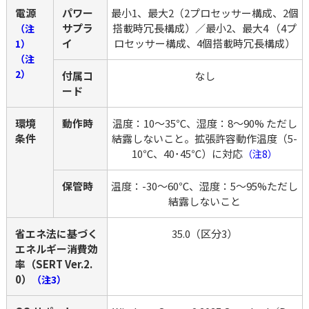
電源
パワー
最小1、最大2（2プロセッサー構成、2個
サプラ
搭載時冗長構成）／最小2、最大4 （4プ
（注
イ
ロセッサー構成、4個搭載時冗長構成）
1）
（注
2）
付属コ
なし
ード
環境
動作時
温度：10～35℃、湿度：8～90% ただし
条件
結露しないこと。拡張許容動作温度（5-
10℃、40･45℃）に対応
（注8）
保管時
温度：-30～60℃、湿度：5～95%ただし
結露しないこと
省エネ法に基づく
35.0（区分3）
エネルギー消費効
率（SERT Ver.2.
0）
（注3）