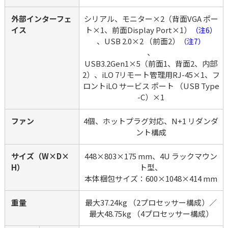
外部インターフェ
シリアル、モニター×2（背面VGA ポー
イス
ト×1、前面Display Port×1）
（注6）
、USB 2.0×2 （前面2）
（注7）
、

USB3.2Gen1×5（前面1、背面2、内部
2）、iLO 7リモート管理用RJ-45×1、フ
ロントiLO サービス ポート （USB Type
-C）×1
ファン
4個、ホットプラグ対応、N+1 リダンダ
ント構成
サイズ（W×D×
448×803×175 mm、4U ラックマウン
H）
ト型、

本体梱包サイズ：600×1048×414 mm
重量
最大37.24kg （2プロセッサー構成）／
最大48.75kg （4プロセッサー構成）