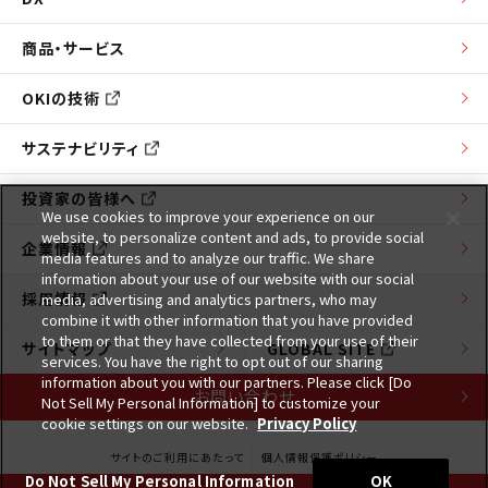
商品・サービス
OKIの技術
サステナビリティ
投資家の皆様へ
We use cookies to improve your experience on our
website, to personalize content and ads, to provide social
企業情報
media features and to analyze our traffic. We share
information about your use of our website with our social
採用情報
media, advertising and analytics partners, who may
combine it with other information that you have provided
to them or that they have collected from your use of their
サイトマップ
GLOBAL SITE
services. You have the right to opt out of our sharing
information about you with our partners. Please click [Do
お問い合わせ
Not Sell My Personal Information] to customize your
cookie settings on our website.
Privacy Policy
サイトのご利用にあたって
個人情報保護ポリシー
Do Not Sell My Personal Information
OK