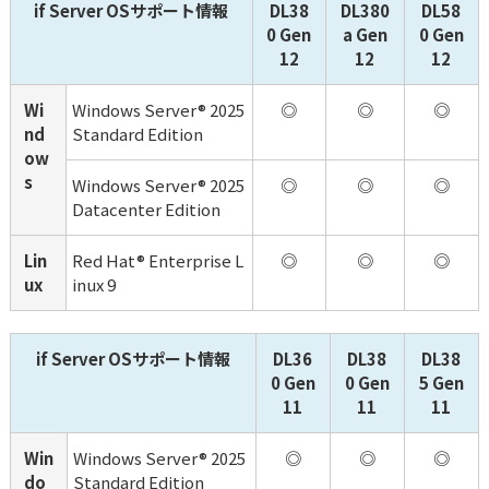
if Server OSサポート情報
DL38
DL380
DL58
0 Gen
a Gen
0 Gen
12
12
12
Wi
Windows Server® 2025 
◎
◎
◎
nd
Standard Edition
ow
s
Windows Server® 2025 
◎
◎
◎
Datacenter Edition
Lin
Red Hat® Enterprise L
◎
◎
◎
ux
inux 9
if Server OSサポート情報
DL36
DL38
DL38
0 Gen
0 Gen
5 Gen
11
11
11
Win
Windows Server® 2025 
◎
◎
◎
do
Standard Edition