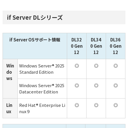
if Server DLシリーズ
if Server OSサポート情報
DL32
DL34
DL36
0 Gen
0 Gen
0 Gen
12
12
12
Win
Windows Server® 2025 
◎
◎
◎
do
Standard Edition
ws
Windows Server® 2025 
◎
◎
◎
Datacenter Edition
Lin
Red Hat® Enterprise Li
◎
◎
◎
ux
nux 9