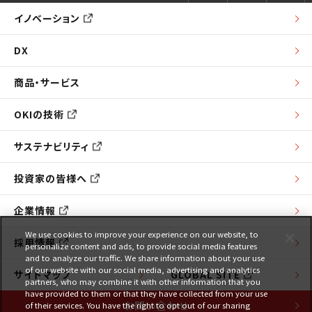
イノベーション
DX
商品・サービス
OKIの技術
サステナビリティ
投資家の皆様へ
企業情報
We use cookies to improve your experience on our website, to
採用情報
personalize content and ads, to provide social media features
and to analyze our traffic. We share information about your use
of our website with our social media, advertising and analytics
サイトマップ
GLOBAL SITE
partners, who may combine it with other information that you
have provided to them or that they have collected from your use
お問い合わせ
of their services. You have the right to opt out of our sharing