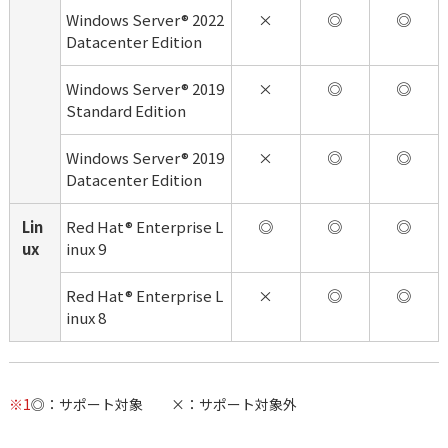
Windows Server® 2022 
×
◎
◎
Datacenter Edition
Windows Server® 2019 
×
◎
◎
Standard Edition
Windows Server® 2019 
×
◎
◎
Datacenter Edition
Lin
Red Hat® Enterprise L
◎
◎
◎
ux
inux 9
Red Hat® Enterprise L
×
◎
◎
inux 8
※1
◎：サポート対象 ×：サポート対象外