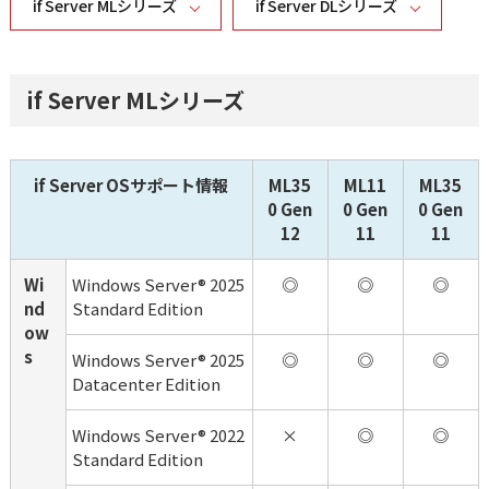
if Server MLシリーズ
if Server DLシリーズ
if Server MLシリーズ
if Server OSサポート情報
ML35
ML11
ML35
0 Gen
0 Gen
0 Gen
12
11
11
Wi
Windows Server® 2025 
◎
◎
◎
nd
Standard Edition
ow
s
Windows Server® 2025 
◎
◎
◎
Datacenter Edition
Windows Server® 2022 
×
◎
◎
Standard Edition