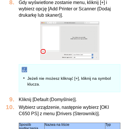
Gdy wyświetlone zostanie menu, kliknij [+] i
wybierz opcję [Add Printer or Scanner (Dodaj
drukarkę lub skaner)].
Jeżeli nie możesz kliknąć [+], kliknij na symbol
klucza.
Kliknij [Default (Domyślnie)].
Wybierz urządzenie, następnie wybierz [OKI
C650 PS] z menu [Drivers (Sterowniki)].
Sposób
Nazwa na liście
Typ
podłączenia