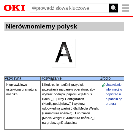
Nierównomierny połysk
Przyczyna
Rozwiązanie
Źródło
Nieprawidłowo
Kilkukrotnie naciśnij przycisk
Ustawianie
ustawiona gramatura
przewijania na panelu operatora, aby
informacji o
nośnika.
wybrać podajnik papieru w [Menus
papierze n
(Menu)] - [Tray Configuration
a panelu op
(Konfig.podajników)] i wybierz
eratora
odpowiednią wartość dla [Media Weight
(Gramatura nośnika)]. Lub zmień
[Media Weight (Gramatura nośnika)]
na grubszą niż aktualna.