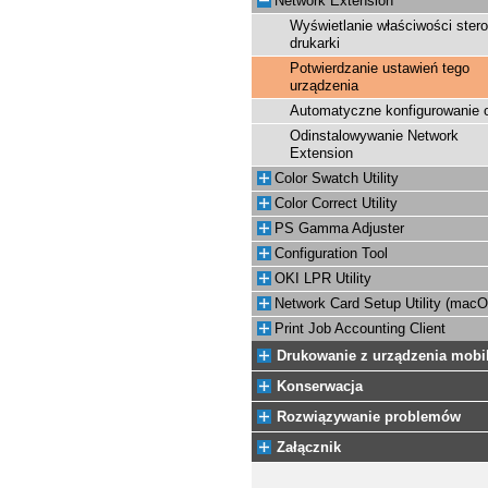
Network Extension
Wyświetlanie właściwości ster
drukarki
Potwierdzanie ustawień tego
urządzenia
Automatyczne konfigurowanie o
Odinstalowywanie Network
Extension
Color Swatch Utility
Color Correct Utility
PS Gamma Adjuster
Configuration Tool
OKI LPR Utility
Network Card Setup Utility (mac
Print Job Accounting Client
Drukowanie z urządzenia mobi
Konserwacja
Rozwiązywanie problemów
Załącznik