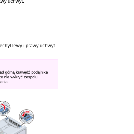
awy uchwyt.
echyl lewy i prawy uchwyt
nad górną krawędź podajnika
e nie wykryć zespołu
ania.