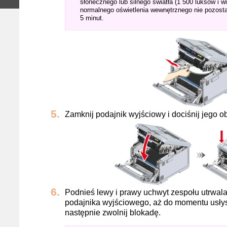
słonecznego lub silnego światła (1 500 luksów i 
normalnego oświetlenia wewnętrznego nie pozostaw
5 minut.
Zamknij podajnik wyjściowy i dociśnij jego ob
Podnieś lewy i prawy uchwyt zespołu utrwala
podajnika wyjściowego, aż do momentu usłysz
następnie zwolnij blokadę.