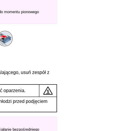
ż do momentu pionowego
lającego, usuń zespół z
 oparzenia.
schłodzi przed podjęciem
ziałanie bezpośredniego