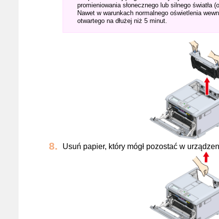
promieniowania słonecznego lub silnego światła (o
Nawet w warunkach normalnego oświetlenia wewnę
otwartego na dłużej niż 5 minut.
Usuń papier, który mógł pozostać w urządzen