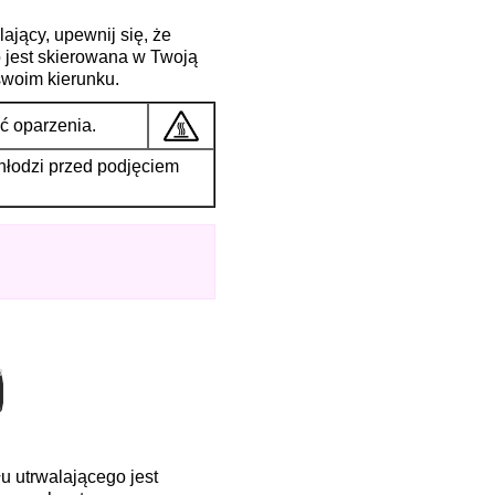
ający, upewnij się, że
o jest skierowana w Twoją
 swoim kierunku.
 oparzenia.
schłodzi przed podjęciem
u utrwalającego jest