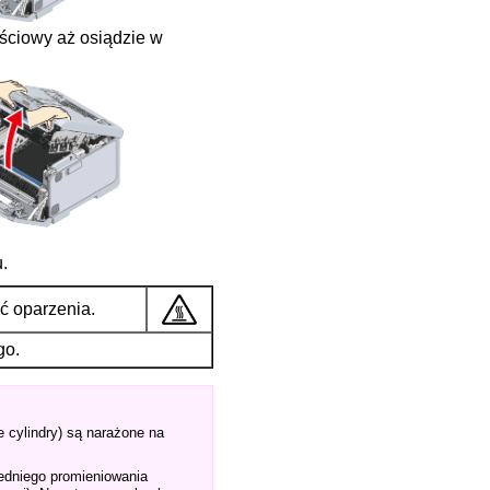
jściowy aż osiądzie w
u.
 oparzenia.
go.
e cylindry) są narażone na
edniego promieniowania