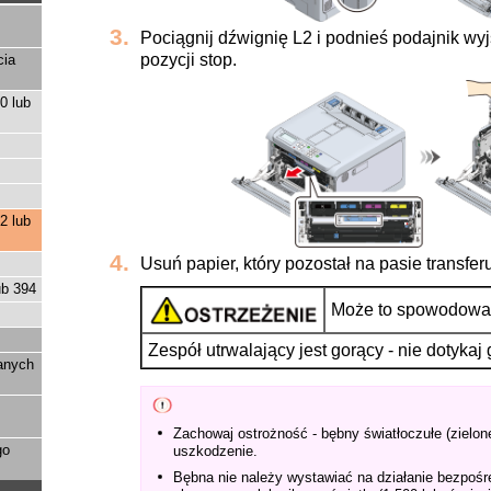
Pociągnij dźwignię L2 i podnieś podajnik wy
pozycji stop.
cia
0 lub
2 lub
Usuń papier, który pozostał na pasie transfer
ub 394
Może to spowodować
Zespół utrwalający jest gorący - nie dotykaj 
anych
Zachowaj ostrożność - bębny światłoczułe (zielon
go
uszkodzenie.
Bębna nie należy wystawiać na działanie bezpośr