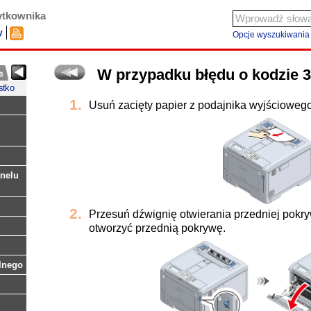
ytkownika
y
Opcje wyszukiwania
W przypadku błędu o kodzie 3
stko
Usuń zacięty papier z podajnika wyjściowego
nelu
Przesuń dźwignię otwierania przedniej pokry
otworzyć przednią pokrywę.
lnego