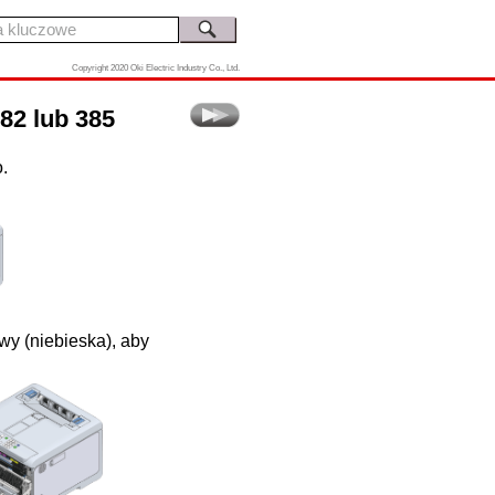
Copyright 2020 Oki Electric Industry Co., Ltd.
82 lub 385
.
wy (niebieska), aby