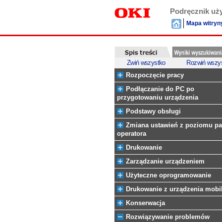
Podręcznik uż
Mapa witryn
Zwiń wszystko
Rozwiń wszy
Rozpoczęcie pracy
Podłączanie do PC po
przygotowaniu urządzenia
Podstawy obsługi
Zmiana ustawień z poziomu pa
operatora
Drukowanie
Zarządzanie urządzeniem
Użyteczne oprogramowanie
Drukowanie z urządzenia mobi
Konserwacja
Rozwiązywanie problemów