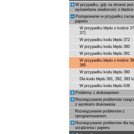
W przypadku, gdy na ekranie jest
wyświetlana wiadomość o błędzie
Postępowanie w przypadku zacię
papieru
W przypadku błędu o kodzie 37
371
W przypadku kodu błędu 372
W przypadku kodu błędu 380
W przypadku kodu błędu 381
W przypadku błędu o kodzie 38
385
W przypadku kodu błędu 390
Dla kodu błędu 391, 392, 393 l
W przypadku kodu błędu 638
Problemy z drukowaniem
Rozwiązywanie problemów związ
z wynikami drukowania
Rozwiązywanie problemów z
oprogramowaniem
Rozwiązywanie problemów dla te
urządzenia i papieru