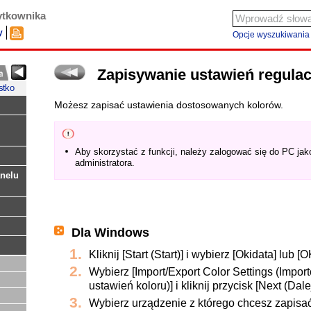
ytkownika
y
Opcje wyszukiwania
Zapisywanie ustawień regulac
stko
Możesz zapisać ustawienia dostosowanych kolorów.
Aby skorzystać z funkcji, należy zalogować się do PC ja
administratora.
nelu
Dla Windows
Kliknij [Start (Start)] i wybierz [Okidata] lub [OK
Wybierz [Import/Export Color Settings (Impo
ustawień koloru)] i kliknij przycisk [Next (Dalej
Wybierz urządzenie z którego chcesz zapisać 