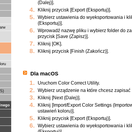
(Dalej)].
Kliknij przycisk [Export (Eksportuj)].
Wybierz ustawienia do wyeksportowania i klik
(Eksportuj)].
arw
Wprowadź nazwę pliku i wybierz folder do zap
przycisk [Save (Zapisz)].
Kliknij [OK].
Kliknij przycisk [Finish (Zakończ)].
loru
Dla macOS
Uruchom Color Correct Utility.
Wybierz urządzenie na które chcesz zapisać 
OS)
Kliknij [Next (Dalej)].
Kliknij [Import/Export Color Settings (Import
lnego
ustawień koloru)].
Kliknij przycisk [Export (Eksportuj)].
Wybierz ustawienia do wyeksportowania i klik
(Eksportuj)].