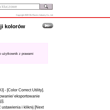
Copyright 2020 Oki Electric Industry Co., Ltd.
ji kolorów
ko użytkownik z prawami
I] - [Color Correct Utility].
rtowanie/ eksportowanie
)].
ustawienia i kliknij [Next