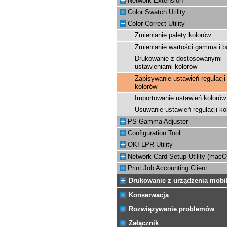
Network Extension
Color Swatch Utility
Color Correct Utility
Zmienianie palety kolorów
Zmienianie wartości gamma i b
Drukowanie z dostosowanymi
ustawieniami kolorów
Zapisywanie ustawień regulacji
kolorów
Importowanie ustawień kolorów
Usuwanie ustawień regulacji ko
PS Gamma Adjuster
Configuration Tool
OKI LPR Utility
Network Card Setup Utility (mac
Print Job Accounting Client
Drukowanie z urządzenia mobi
Konserwacja
Rozwiązywanie problemów
Załącznik