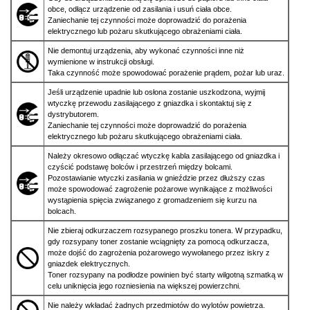
obce, odłącz urządzenie od zasilania i usuń ciała obce.
Zaniechanie tej czynności może doprowadzić do porażenia
elektrycznego lub pożaru skutkującego obrażeniami ciała.
Nie demontuj urządzenia, aby wykonać czynności inne niż
wymienione w instrukcji obsługi.
Taka czynność może spowodować porażenie prądem, pożar lub uraz.
Jeśli urządzenie upadnie lub osłona zostanie uszkodzona, wyjmij
wtyczkę przewodu zasilającego z gniazdka i skontaktuj się z
dystrybutorem.
Zaniechanie tej czynności może doprowadzić do porażenia
elektrycznego lub pożaru skutkującego obrażeniami ciała.
Należy okresowo odłączać wtyczkę kabla zasilającego od gniazdka i
czyścić podstawę bolców i przestrzeń między bolcami.
Pozostawianie wtyczki zasilania w gnieździe przez dłuższy czas
może spowodować zagrożenie pożarowe wynikające z możliwości
wystąpienia spięcia związanego z gromadzeniem się kurzu na
bolcach.
Nie zbieraj odkurzaczem rozsypanego proszku tonera. W przypadku,
gdy rozsypany toner zostanie wciągnięty za pomocą odkurzacza,
może dojść do zagrożenia pożarowego wywołanego przez iskry z
gniazdek elektrycznych.
Toner rozsypany na podłodze powinien być starty wilgotną szmatką w
celu uniknięcia jego rozniesienia na większej powierzchni.
Nie należy wkładać żadnych przedmiotów do wylotów powietrza.