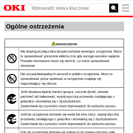
Ogólne ostrzeżenia
Nie dotykaj przełącznika bezpieczeństwa wewnątrz urządzenia. Może
to spowodować porażenie elektryczne gdy wystąpi wysokie napięcie.
Ponadto mechanizm może się obrócić, co może spowodować
obrażenia.
Nie używaj łatwopalnych aerozoli w pobliżu urządzenia. Może to
spowodować pożar ponieważ w urządzeniu znajduje się
nagrzewający się obszar.
Jeśli obudowa będzie bardzo gorąca, zacznie dymić, dziwnie
pachnieć lub hałasować, wyjmij wtyczkę przewodu zasilającego z
gniazdka i skontaktuj się z dystrybutorem.
Zaniechanie tej czynności może doprowadzić do wybuchu pożaru.
Jeśli do urządzenia dostanie się woda lub inna ciecz, wyjmij wtyczkę
przewodu zasilającego z gniazdka i skontaktuj się z dystrybutorem.
Zaniechanie tej czynności może doprowadzić do wybuchu pożaru.
Gdy do urządzenia dostaną się spinacze do papieru lub inne ciała