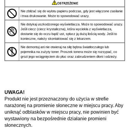
Nie zbliżać się do wylotu papieru podczas, gdy jest włączone zasilanie
i trwa drukowanie. Może to spowodować urazy.
Nie dotykaj uszkodzonego wyświetlacza. Może to spowodować urazy.
Jeśli ciecz (ciecz krystaliczna), która wyciekła z wyświetlacza,
dostanie się do oczu bądź ust, spłucz ją dużą ilością wody. Jeśli to
konieczne, należy skontaktować się z lekarzem.
Nie demontuj ani nie otwieraj na siłę bębna światłoczułego lub
pojemnika na zużyty toner. Proszek tonera może się rozsypać, co
grozi jego wciągnięciem do płuc oraz zabrudzeniem dłoni i odzieży.
UWAGA!
Produkt nie jest przeznaczony do użycia w strefie
narażonej na promienie słoneczne w miejscu pracy. Aby
uniknąć odblasków w miejscu pracy, nie powinien być
wystawiony na bezpośrednie działanie promieni
słonecznych.