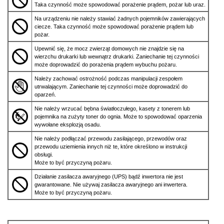
Taka czynność może spowodować porażenie prądem, pożar lub uraz.
Na urządzeniu nie należy stawiać żadnych pojemników zawierających
ciecze. Taka czynność może spowodować porażenie prądem lub
pożar.
Upewnić się, że mocz zwierząt domowych nie znajdzie się na
wierzchu drukarki lub wewnątrz drukarki. Zaniechanie tej czynności
może doprowadzić do porażenia prądem wybuchu pożaru.
Należy zachować ostrożność podczas manipulacji zespołem
utrwalającym. Zaniechanie tej czynności może doprowadzić do
oparzeń.
Nie należy wrzucać bębna światłoczułego, kasety z tonerem lub
pojemnika na zużyty toner do ognia. Może to spowodować oparzenia
wywołane eksplozją osadu.
Nie należy podłączać przewodu zasilającego, przewodów oraz
przewodu uziemienia innych niż te, które określono w instrukcji
obsługi.
Może to być przyczyną pożaru.
Działanie zasilacza awaryjnego (UPS) bądź inwertora nie jest
gwarantowane. Nie używaj zasilacza awaryjnego ani inwertera.
Może to być przyczyną pożaru.