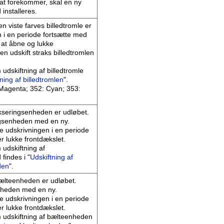
tsat forekommer, skal en ny
 installeres.
n viste farves billedtromle er
 i en periode fortsætte med
 at åbne og lukke
en udskift straks billedtromlen
udskiftning af billedtromle
ning af billedtromlen
".
 Magenta; 352: Cyan; 353:
ikseringsenheden er udløbet.
ingsenheden med en ny.
e udskrivningen i en periode
er lukke frontdækslet.
udskiftning af
findes i "
Udskiftning af
den
".
bælteenheden er udløbet.
nheden med en ny.
e udskrivningen i en periode
er lukke frontdækslet.
 udskiftning af bælteenheden