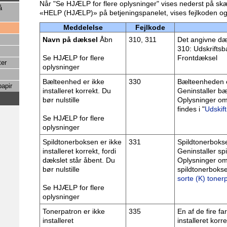
Når "Se HJÆLP for flere oplysninger" vises nederst på sk
å
«HELP (HJÆLP)» på betjeningspanelet, vises fejlkoden og
Meddelelse
Fejlkode
Navn på dæksel
Åbn
310, 311
Det angivne dæ
310: Udskriftsb
Se HJÆLP for flere
Frontdæksel
ter
oplysninger
Bælteenhed er ikke
330
Bælteenheden er
papir
installeret korrekt. Du
Geninstaller b
bør nulstille
Oplysninger om
findes i "
Udskif
Se HJÆLP for flere
oplysninger
Spildtonerboksen er ikke
331
Spildtonerboksen
installeret korrekt, fordi
Geninstaller sp
dækslet står åbent. Du
Oplysninger om 
bør nulstille
spildtonerbokse
sorte (K) toner
Se HJÆLP for flere
oplysninger
Tonerpatron er ikke
335
En af de fire f
installeret
installeret korr