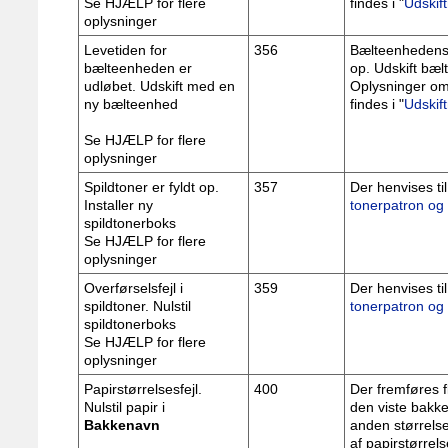
Se HJÆLP for flere
findes i "
Udskif
oplysninger
Levetiden for
356
Bælteenhedens o
bælteenheden er
op. Udskift bæ
udløbet. Udskift med en
Oplysninger om
ny bælteenhed
findes i "
Udskif
Se HJÆLP for flere
oplysninger
Spildtoner er fyldt op.
357
Der henvises til
Installer ny
tonerpatron og
spildtonerboks
Se HJÆLP for flere
oplysninger
Overførselsfejl i
359
Der henvises til
spildtoner. Nulstil
tonerpatron og
spildtonerboks
Se HJÆLP for flere
oplysninger
Papirstørrelsesfejl.
400
Der fremføres fl
Nulstil papir i
den viste bakke
Bakkenavn
anden størrelse
af papirstørrels