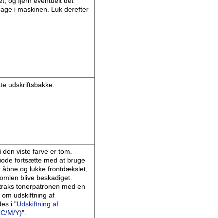
t, og fjern eventuelt det
lbage i maskinen. Luk derefter
te udskriftsbakke.
 den viste farve er tom.
iode fortsætte med at bruge
 åbne og lukke frontdækslet,
romlen blive beskadiget.
straks tonerpatronen med en
 om udskiftning af
es i "
Udskiftning af
(C/M/Y)
".