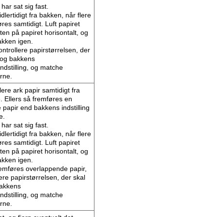
 har sat sig fast.
dlertidigt fra bakken, når flere
res samtidigt. Luft papiret
ten på papiret horisontalt, og
bakken igen.
ontrollere papirstørrelsen, der
, og bakkens
indstilling, og matche
erne.
ere ark papir samtidigt fra
. Ellers så fremføres en
 papir end bakkens indstilling
e.
 har sat sig fast.
dlertidigt fra bakken, når flere
res samtidigt. Luft papiret
ten på papiret horisontalt, og
bakken igen.
remføres overlappende papir,
ere papirstørrelsen, der skal
bakkens
indstilling, og matche
erne.