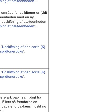
tning af bælteenheden
".
mråde for spildtoner er fyldt
lteenheden med en ny.
 udskiftning af bælteenheden
tning af bælteenheden
".
 "
Udskiftning af den sorte (K)
 spildtonerboks
".
 "
Udskiftning af den sorte (K)
 spildtonerboks
".
ere ark papir samtidigt fra
. Ellers så fremføres en
 papir end bakkens indstilling
e.