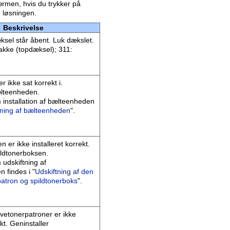
ærmen, hvis du trykker på
 løsningen.
Beskrivelse
ksel står åbent. Luk dækslet.
akke (topdæksel); 311:
 ikke sat korrekt i.
ælteenheden.
 installation af bælteenheden
tning af bælteenheden
".
 er ikke installeret korrekt.
ildtonerboksen.
udskiftning af
n findes i "
Udskiftning af den
patron og spildtonerboks
".
arvetonerpatroner er ikke
ekt. Geninstaller