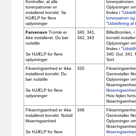
Kontroller, at alle
tonerpatronen, d
tonerpatroner er
Oplysninger om 
installeret korrekt. Se
findes i "
Udskift
HJÆLP for flere
tonerpatron og
oplysninger
"
Udskiftning af
Farvenavn
Tromle er
340, 341,
Billedtromlen, i
ikke installeret. Du bør
342, 343
korrekt installe
nulstille
Oplysninger om 
findes i "
Udskift
Se HJÆLP for flere
340: Gul; 341:
oplysninger
Sort
Fikseringsenhed er ikke
320
Fikseringsenhed
installeret korrekt. Du
Geninstaller fi
bør nulstille
Oplysninger om 
fikseringsenhed
Se HJÆLP for flere
fikseringsenhe
oplysninger
Hvis fejlen for
fikseringsenhed
Fikseringsenhed er ikke
348
Fikseringsenhed
installeret korrekt. Nulstil
Geninstaller fi
fikseringsenhed
Oplysninger om 
fikseringsenhed
Se HJÆLP for flere
fikseringsenhe