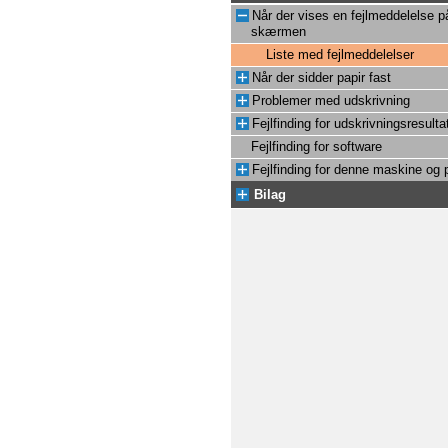
Når der vises en fejlmeddelelse p
skærmen
Liste med fejlmeddelelser
Når der sidder papir fast
Problemer med udskrivning
Fejlfinding for udskrivningsresulta
Fejlfinding for software
Fejlfinding for denne maskine og 
Bilag