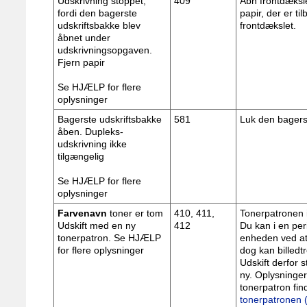
Udskrivning stoppet,
409
Åbn frontdæksle
fordi den bagerste
papir, der er ti
udskriftsbakke blev
frontdækslet.
åbnet under
udskrivningsopgaven.
Fjern papir
Se HJÆLP for flere
oplysninger
Bagerste udskriftsbakke
581
Luk den bagers
åben. Dupleks-
udskrivning ikke
tilgængelig
Se HJÆLP for flere
oplysninger
Farvenavn
toner er tom
410, 411,
Tonerpatronen i
Udskift med en ny
412
Du kan i en per
tonerpatron. Se HJÆLP
enheden ved at
for flere oplysninger
dog kan billedt
Udskift derfor 
ny. Oplysninger
tonerpatron find
tonerpatronen 