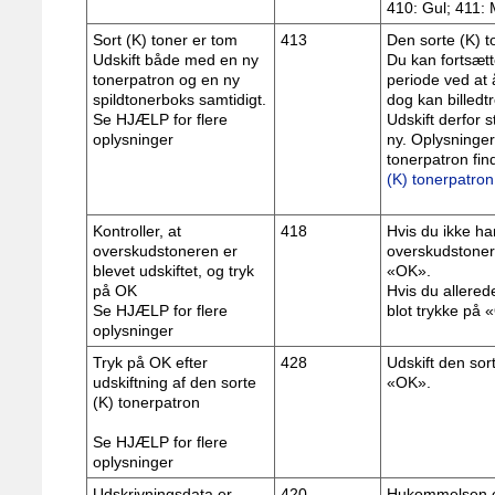
410: Gul; 411:
Sort (K) toner er tom
413
Den sorte (K) t
Udskift både med en ny
Du kan fortsæt
tonerpatron og en ny
periode ved at 
spildtonerboks samtidigt.
dog kan billedt
Se HJÆLP for flere
Udskift derfor 
oplysninger
ny. Oplysninger
tonerpatron find
(K) tonerpatron
Kontroller, at
418
Hvis du ikke har
overskudstoneren er
overskudstoner
blevet udskiftet, og tryk
«OK».
på OK
Hvis du allered
Se HJÆLP for flere
blot trykke på 
oplysninger
Tryk på OK efter
428
Udskift den sor
udskiftning af den sorte
«OK».
(K) tonerpatron
Se HJÆLP for flere
oplysninger
Udskrivningsdata er
420
Hukommelsen er 