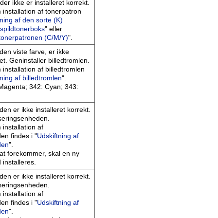
er ikke er installeret korrekt.
installation af tonerpatron
ning af den sorte (K)
 spildtonerboks
" eller
 tonerpatronen (C/M/Y)
".
 den viste farve, er ikke
ret. Geninstaller billedtromlen.
installation af billedtromlen
ning af billedtromlen
".
 Magenta; 342: Cyan; 343:
en er ikke installeret korrekt.
kseringsenheden.
installation af
en findes i "
Udskiftning af
den
".
tsat forekommer, skal en ny
 installeres.
en er ikke installeret korrekt.
kseringsenheden.
installation af
en findes i "
Udskiftning af
den
".