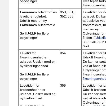
oplysninger
Hvis fejlen for
fikseringsenhed
Farvenavn
billedtromles
350, 351,
Levetiden for de
levetid er udløbet.
352, 353
udløbet. Du kan
Udskift med en ny
at udskrive ved
Farvenavn
billedtromle
frontdækslet, m
med en ny.
Se HJÆLP for flere
Oplysninger om 
oplysninger
findes i "
Udskift
350: Gul; 351:
Sort
Levetid for
354
Levetiden for f
fikseringsenhed er
Udskift fikser
udløbet. Udskift med en
Du kan fortsætt
ny fikseringsenhed
ved at åbne ell
Oplysninger om 
Se HJÆLP for flere
fikseringsenhed 
oplysninger
fikseringsenhe
Levetiden for
355
Levetiden for 
bælteenheden er
Udskift bæltee
udløbet. Udskift med en
Du kan fortsætt
ny bælteenhed
ved at åbne ell
Oplysninger om