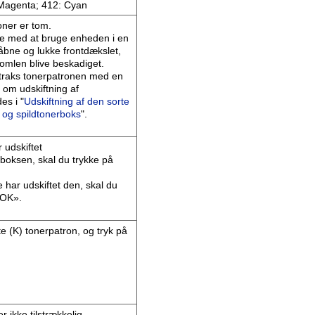
 Magenta; 412: Cyan
oner er tom.
te med at bruge enheden i en
åbne og lukke frontdækslet,
romlen blive beskadiget.
straks tonerpatronen med en
 om udskiftning af
es i "
Udskiftning af den sorte
 og spildtonerboks
".
 udskiftet
boksen, skal du trykke på
e har udskiftet den, skal du
«OK».
te (K) tonerpatron, og tryk på
ikke tilstrækkelig.