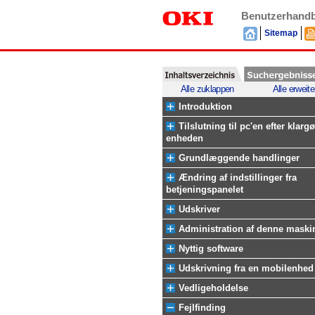
Benutzerhand
Sitemap
Alle zuklappen
Alle erweite
Introduktion
Tilslutning til pc'en efter klargø
enheden
Grundlæggende handlinger
Ændring af indstillinger fra
betjeningspanelet
Udskriver
Administration af denne maski
Nyttig software
Udskrivning fra en mobilenhed
Vedligeholdelse
Fejlfinding