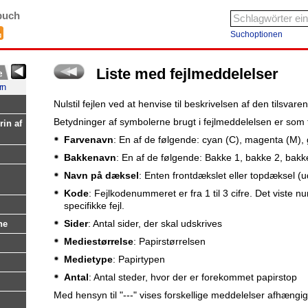
buch
Suchoptionen
Liste med fejlmeddelelser
rn
Nulstil fejlen ved at henvise til beskrivelsen af den tilsvar
Betydninger af symbolerne brugt i fejlmeddelelsen er som 
rin af
Farvenavn
: En af de følgende: cyan (C), magenta (M), 
Bakkenavn
: En af de følgende: Bakke 1, bakke 2, bak
Navn på dæksel
: Enten frontdækslet eller topdæksel (u
Kode
: Fejlkodenummeret er fra 1 til 3 cifre. Det viste
specifikke fejl.
Sider
: Antal sider, der skal udskrives
ne
Mediestørrelse
: Papirstørrelsen
Medietype
: Papirtypen
Antal
: Antal steder, hvor der er forekommet papirstop
Med hensyn til "---" vises forskellige meddelelser afhængig