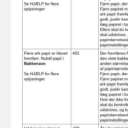
Se HJÆLP for flere
Fjern papir, der
oplysninger
Fjern papiret mi
ark papir fremfø
godt, justér kan
ilæg papiret i 
Ellers skal du k
skal udskrives
papirstørrelses
papirindstilling
Flere ark papir er blevet
401
Der fremføres fl
fremført. Nulstil papir i
den viste bakke
Bakkenavn
anden størrelse
af papirstørrels
Se HJÆLP for flere
Fjern papir, der
oplysninger
Fjern papiret mi
ark papir fremfø
godt, justér kan
ilæg papiret i 
Hvis der ikke f
skal du kontroll
udskrives, og 
papirstørrelses
papirindstilling