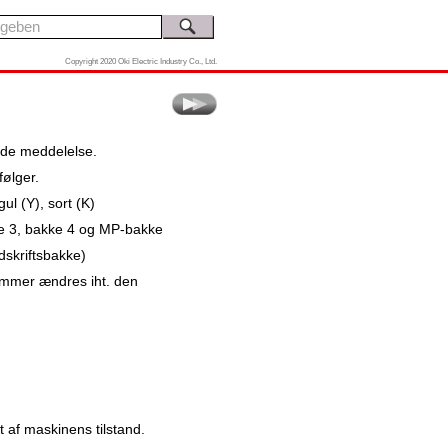
Copyright 2020 Oki Electric Industry Co., Ltd.
ende meddelelse.
følger.
gul (Y), sort (K)
ke 3, bakke 4 og MP-bakke
dskriftsbakke)
 nummer ændres iht. den
t af maskinens tilstand.