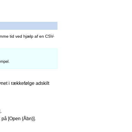
amme tid ved hjælp af en CSV-
empel.
vnet i rækkefølge adskilt
.
k på [Open (Åbn)].