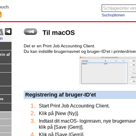
buch
Suchoptionen
Til macOS
rn
Det er en Print Job Accounting Client.
Du kan indstille brugernavnet og bruger-ID'et i printerdrive
rin af
Registrering af bruger-ID'et
ne
Start Print Job Accounting Client.
Klik på [New (Ny)].
Indtast dit macOS- loginnavn, nye brugernav
klik på [Save (Gem)].
Klik på [Save (Gem)].