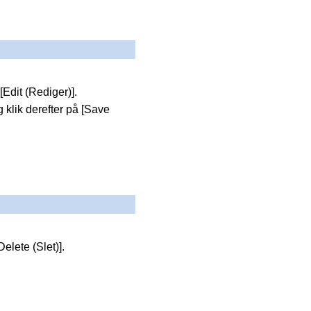
Edit (Rediger)].
 klik derefter på [Save
elete (Slet)].