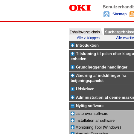
Benutzerhand
Sitemap
Alle zuklappen
Alle erweite
Introduktion
Tilslutning til pc'en efter klargø
enheden
Grundlæggende handlinger
Ændring af indstillinger fra
betjeningspanelet
Udskriver
Administration af denne maski
Nyttig software
Liste over software
Installation af software
Monitoring Tool (Windows)