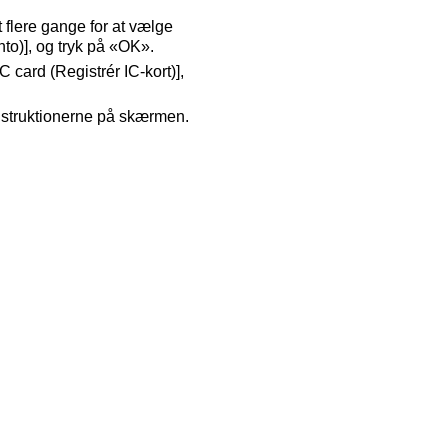
flere gange for at vælge
to)], og tryk på «OK».
C card (Registrér IC-kort)],
instruktionerne på skærmen.