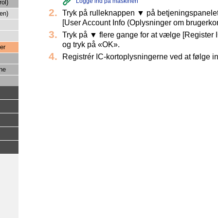
Logge ind på maskinen
ol)
Tryk på rulleknappen ▼ på betjeningspanelet 
en)
[User Account Info (Oplysninger om brugerkon
Tryk på ▼ flere gange for at vælge [Register I
og tryk på «OK».
er
Registrér IC-kortoplysningerne ved at følge 
ine