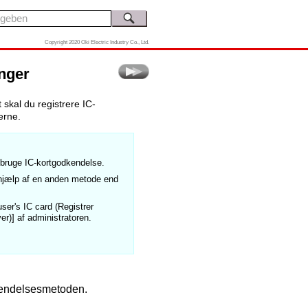
Copyright 2020 Oki Electric Industry Co., Ltd.
inger
 skal du registrere IC-
erne.
 bruge IC-kortgodkendelse.
d hjælp af en anden metode end
ser's IC card (Registrer
ver)] af administratoren.
kendelsesmetoden.