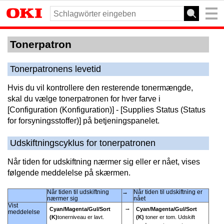
Tonerpatron
Tonerpatronens levetid
Hvis du vil kontrollere den resterende tonermængde,
skal du vælge tonerpatronen for hver farve i
[Configuration (Konfiguration)] - [Supplies Status (Status
for forsyningsstoffer)] på betjeningspanelet.
Udskiftningscyklus for tonerpatronen
Når tiden for udskiftning nærmer sig eller er nået, vises
følgende meddelelse på skærmen.
Når tiden til udskiftning
→
Når tiden til udskiftning er
nærmer sig
nået
Vist
→
Cyan/
Magenta/
Gul/
Sort
Cyan/
Magenta/
Gul/
Sort
meddelelse
(K)
tonerniveau er lavt.
(K)
toner er tom. Udskift