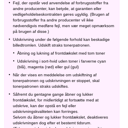
Fejl, der opstår ved anvendelse af forbrugsstoffer fra
andre producenter, kan betyde, at garantien eller
vedligeholdelseskontrakten gøres ugyldig. (Brugen af
forbrugsstoffer fra andre producenter vil ikke
nødvendigvis medføre fejl, men vær meget opmærksom
på brugen af disse.)
Udskrivning under de følgende forhold kan beskadige
billedtromlen. Udskift straks tonerpatronen.
Åbning og lukning af frontdækslet med tom toner
Udskrivning i sort-hvid uden toner i farverne cyan
(blå), magenta (rød) eller gul (gul)
Når der vises en meddelelse om udskiftning af
tonerpatronen og udskrivningen er stoppet, skal
tonerpatronen straks udskiftes.
Såfremt du gentagne gange åbner og lukker
frontdækslet, for midlertidigt at fortsætte med at
udskrive, kan der opstå en fejl eller
udskrivningskvaliteten kan forringes.
Selvom du åbner og lukker frontdækslet, deaktiveres
udskrivningen dog efter et bestemt tidsrum.