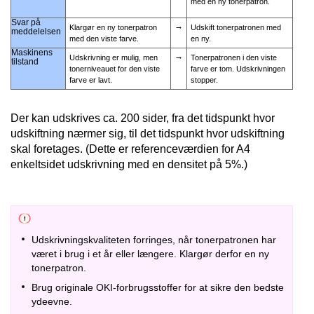
med en ny tonerpatron.
Svar på
→
Klargør en ny tonerpatron
Udskift tonerpatronen med
meddelelsen
med den viste farve.
en ny.
Maskinens
→
Udskrivning er mulig, men
Tonerpatronen i den viste
tilstand
tonerniveauet for den viste
farve er tom. Udskrivningen
farve er lavt.
stopper.
Der kan udskrives ca. 200 sider, fra det tidspunkt hvor
udskiftning nærmer sig, til det tidspunkt hvor udskiftning
skal foretages. (Dette er referenceværdien for A4
enkeltsidet udskrivning med en densitet på 5%.)
Udskrivningskvaliteten forringes, når tonerpatronen har
været i brug i et år eller længere. Klargør derfor en ny
tonerpatron.
Brug originale OKI-forbrugsstoffer for at sikre den bedste
ydeevne.