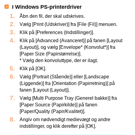
I Windows PS-printerdriver
Åbn den fil, der skal udskrives.
Vælg [Print (Udskriver)] fra [File (Fil)] menuen.
Klik på [Preferences (Indstillinger)].
Klik på [Advanced (Avanceret)] på fanen [Layout
(Layout)], og vælg [Envelope* (Konvolut*)] fra
[Paper Size (Papirstørrelse)].
* Vælg den konvoluttype, der er ilagt.
Klik på [OK].
Vælg [Portrait (Stående)] eller [Landscape
(Liggende)] fra [Orientation (Papirretning)] på
fanen [Layout (Layout)].
Vælg [Multi Purpose Tray (Generel bakke)] fra
[Paper Source (Papirkilde)] på fanen
[Paper/Quality (Papir/Kvalitet)].
Angiv om nødvendigt medievægt og andre
indstillinger, og klik derefter på [OK].