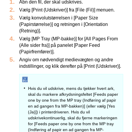
Åbn den fil, der skal udskrives.
Vælg [Print (Udskriver)] fra [File (Fil)] menuen.
Vælg konvolutstørrelsen i [Paper Size
(Papirstørrelse)] og retningen i [Orientation
(Retning)].
Vælg [MP Tray (MP-bakke)] for [All Pages From
(Alle sider fra)] på panelet [Paper Feed
(Papirfremfører)].
Angiv om nødvendigt medievægten og andre
indstillinger, og klik derefter på [Print (Udskriver)].
Hvis du vil udskrive, mens du tjekker hvert ark,
skal du markere afkrydsningsfeltet [Feeds paper
one by one from the MP tray (Indføring af papir
en ad gangen fra MP-bakken)] (eller vælg [Yes
(Ja)]) i printerdriveren. Hvis du vil
udskrivekontinuerlig, skal du fjerne markeringen
for [Feeds paper one by one from the MP tray
(Indføring af papir en ad gangen fra MP-