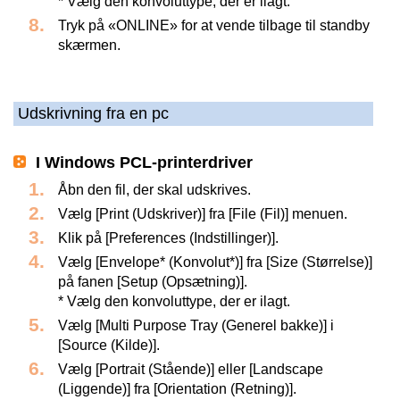
* Vælg den konvoluttype, der er ilagt.
Tryk på «ONLINE» for at vende tilbage til standby
skærmen.
Udskrivning fra en pc
I Windows PCL-printerdriver
Åbn den fil, der skal udskrives.
Vælg [Print (Udskriver)] fra [File (Fil)] menuen.
Klik på [Preferences (Indstillinger)].
Vælg [Envelope* (Konvolut*)] fra [Size (Størrelse)]
på fanen [Setup (Opsætning)].
* Vælg den konvoluttype, der er ilagt.
Vælg [Multi Purpose Tray (Generel bakke)] i
[Source (Kilde)].
Vælg [Portrait (Stående)] eller [Landscape
(Liggende)] fra [Orientation (Retning)].