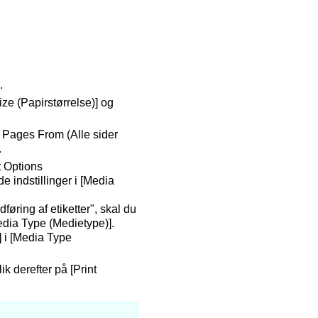
.
Size (Papirstørrelse)] og
l Pages From (Alle sider
.
t Options
de indstillinger i [Media
ndføring af etiketter", skal du
[Media Type (Medietype)].
] i [Media Type
k derefter på [Print