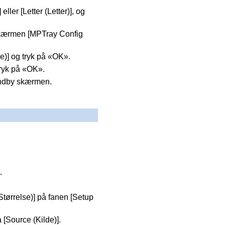
ller [Letter (Letter)], og
skærmen [MPTray Config
e)] og tryk på «OK».
tryk på «OK».
tandby skærmen.
.
 (Størrelse)] på fanen [Setup
 [Source (Kilde)].