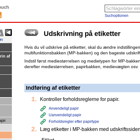
buch
Suchoptionen
Udskrivning på etiketter
rn
Hvis du vil udskrive på etiketter, skal du ændre indstilling
multifunktionsbakken (MP-bakken) og den bageste udskrif
rin af
Indstil først mediestørrelsen og medietypen for MP-bakken 
derefter mediestørrelsen, papirbakken, medievægten osv. i
Indføring af etiketter
Kontroller forholdsreglerne for papir.
Anvendeligt papir
Uanvendeligt papir
apir
Forholdsregler efter papirtype
Læg etiketter i MP-bakken med udskriftsside