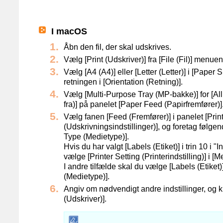
I macOS
Åbn den fil, der skal udskrives.
Vælg [Print (Udskriver)] fra [File (Fil)] menuen
Vælg [A4 (A4)] eller [Letter (Letter)] i [Paper 
retningen i [Orientation (Retning)].
Vælg [Multi-Purpose Tray (MP-bakke)] for [Al
fra)] på panelet [Paper Feed (Papirfremfører)]
Vælg fanen [Feed (Fremfører)] i panelet [Prin
(Udskrivningsindstillinger)], og foretag følgen
Type (Medietype)].
Hvis du har valgt [Labels (Etiket)] i trin 10 i "I
vælge [Printer Setting (Printerindstilling)] i 
I andre tilfælde skal du vælge [Labels (Etiket)
(Medietype)].
Angiv om nødvendigt andre indstillinger, og kli
(Udskriver)].