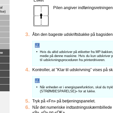
Etiket
Pilen angiver indføringsretningen
al
lse)
Åbn den bageste udskriftsbakke på bagsiden
Hvis du altid udskriver på etiketter fra MP-bakken,
ne
medie på denne maskine. Hvis du kun udskriver på
til udskrivningsproceduren fra printerdriveren.
Kontroller, at "Klar til udskrivning" vises på 
Når enheden er i energisparefunktion, skal du 
(STRØMBESPARELSE)» for at lukke.
Tryk på «Fn» på betjeningspanelet.
Når det numeriske indtastningsskærmbillede v
«9», «0» og «OK».