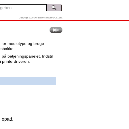
Copyright 2020 Oki Electric Industry Co., Ltd.
en for medietype og bruge
tsbakke.
på betjeningspanelet. Indstil
 printerdriveren.
n opad.