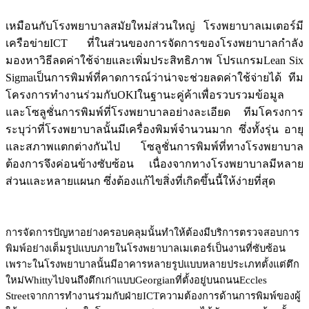
เหมือนกับโรงพยาบาลสมัยใหม่ส่วนใหญ่ โรงพยาบาลเมเตอร์มี
เครือข่าย
ICT
ที่ในส่วนของการจัดการของโรงพยาบาลกำลัง
มองหาวิธีลดค่าใช้จ่ายและเพิ่มประสิทธิภาพ โปรแกรม
Lean Six
Sigma
เป็นการพิมพ์ที่คาดการณ์ว่าน่าจะช่วยลดค่าใช้จ่ายได้ ทีม
โครงการทำงานร่วมกับ
OKI
ในฐานะคู่ค้าเพื่อรวบรวมข้อมูล
และโซลูชั่นการพิมพ์ที่โรงพยาบาลอย่างละเอียด ทีมโครงการ
ระบุว่าที่โรงพยาบาลนั้นมีเครื่องพิมพ์จำนวนมาก ซึ่งทั้งรุ่น อายุ
และสภาพแตกต่างกันไป โซลูชั่นการพิมพ์ที่ทางโรงพยาบาล
ต้องการจึงค่อนข้างซับซ้อน เนื่องจากทางโรงพยาบาลมีหลาย
ส่วนและหลายแผนก ซึ่งต้องแก้ไขสิ่งที่เกิดขึ้นนี้ให้ง่ายที่สุด
การจัดการปัญหาอย่างครอบคลุมนั้น
ทำให้ต้องมีบริการตรวจสอบการ
พิมพ์อย่างเต็มรูปแบบภายในโรงพยาบาลเมเตอร์
เป็นงานที่ซับซ้อน
เพราะในโรงพยาบาลนั้นมีอาคารหลายรูปแบบ
หลายประเภท
ตั้งแต่ตึก
ใหม่
Whitty
ไปจนถึงตึกเก่าแบบ
Georgian
ที่ตั้งอยู่บนถนน
Eccles
Street
จากการทำงานร่วมกับฝ่าย
ICT
ความต้องการด้านการพิมพ์ของผู้