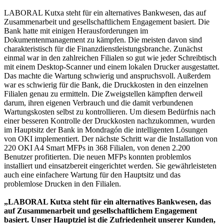
LABORAL Kutxa steht für ein alternatives Bankwesen, das auf
Zusammenarbeit und gesellschaftlichem Engagement basiert. Die
Bank hatte mit einigen Herausforderungen im
Dokumentenmanagement zu kämpfen. Die meisten davon sind
charakteristisch für die Finanzdienstleistungsbranche. Zunächst
einmal war in den zahlreichen Filialen so gut wie jeder Schreibtisch
mit einem Desktop-Scanner und einem lokalen Drucker ausgestattet.
Das machte die Wartung schwierig und anspruchsvoll. Außerdem
war es schwierig für die Bank, die Druckkosten in den einzelnen
Filialen genau zu ermitteln. Die Zweigstellen kämpften derweil
darum, ihren eigenen Verbrauch und die damit verbundenen
Wartungskosten selbst zu kontrollieren. Um diesem Bedürfnis nach
einer besseren Kontrolle der Druckkosten nachzukommen, wurden
im Hauptsitz der Bank in Mondragón die intelligenten Lösungen
von OKI implementiert. Der nächste Schritt war die Installation von
220 OKI A4 Smart MFPs in 368 Filialen, von denen 2.200
Benutzer profitierten. Die neuen MFPs konnten problemlos
installiert und einsatzbereit eingerichtet werden. Sie gewährleisteten
auch eine einfachere Wartung für den Hauptsitz und das
problemlose Drucken in den Filialen.
„LABORAL Kutxa steht für ein alternatives Bankwesen, das
auf Zusammenarbeit und gesellschaftlichem Engagement
basiert. Unser Hauptziel ist die Zufriedenheit unserer Kunden,