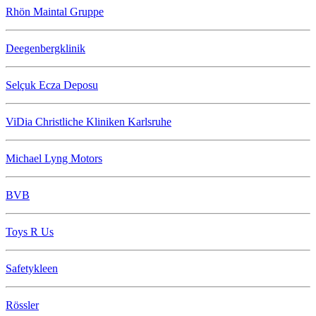
Rhön Maintal Gruppe
Deegenbergklinik
Selçuk Ecza Deposu
ViDia Christliche Kliniken Karlsruhe
Michael Lyng Motors
BVB
Toys R Us
Safetykleen
Rössler