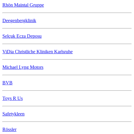
Rhön Maintal Gruppe
Deegenbergklinik
Selçuk Ecza Deposu
ViDia Christliche Kliniken Karlsruhe
Michael Lyng Motors
BVB
Toys R Us
Safetykleen
Rössler