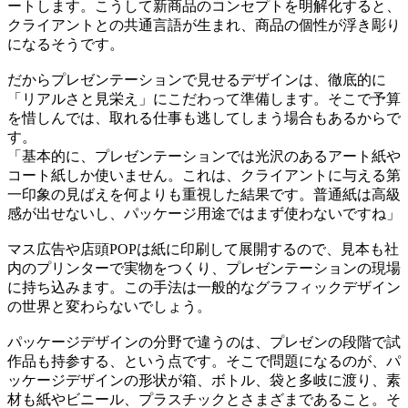
ートします。こうして新商品のコンセプトを明解化すると、
クライアントとの共通言語が生まれ、商品の個性が浮き彫り
になるそうです。
だからプレゼンテーションで見せるデザインは、徹底的に
「リアルさと見栄え」にこだわって準備します。そこで予算
を惜しんでは、取れる仕事も逃してしまう場合もあるからで
す。
「基本的に、プレゼンテーションでは光沢のあるアート紙や
コート紙しか使いません。これは、クライアントに与える第
一印象の見ばえを何よりも重視した結果です。普通紙は高級
感が出せないし、パッケージ用途ではまず使わないですね」
マス広告や店頭POPは紙に印刷して展開するので、見本も社
内のプリンターで実物をつくり、プレゼンテーションの現場
に持ち込みます。この手法は一般的なグラフィックデザイン
の世界と変わらないでしょう。
パッケージデザインの分野で違うのは、プレゼンの段階で試
作品も持参する、という点です。そこで問題になるのが、パ
ッケージデザインの形状が箱、ボトル、袋と多岐に渡り、素
材も紙やビニール、プラスチックとさまざまであること。そ