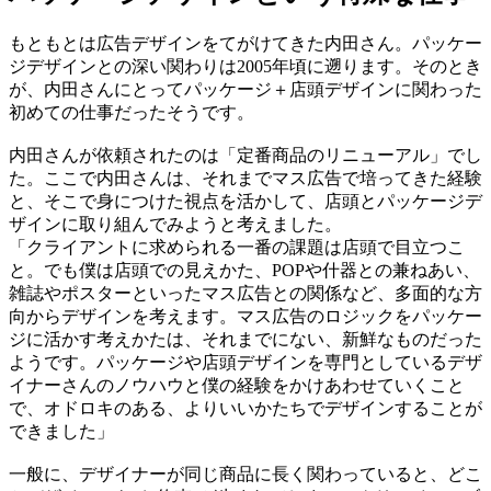
もともとは広告デザインをてがけてきた内田さん。パッケー
ジデザインとの深い関わりは2005年頃に遡ります。そのとき
が、内田さんにとってパッケージ＋店頭デザインに関わった
初めての仕事だったそうです。
内田さんが依頼されたのは「定番商品のリニューアル」でし
た。ここで内田さんは、それまでマス広告で培ってきた経験
と、そこで身につけた視点を活かして、店頭とパッケージデ
ザインに取り組んでみようと考えました。
「クライアントに求められる一番の課題は店頭で目立つこ
と。でも僕は店頭での見えかた、POPや什器との兼ねあい、
雑誌やポスターといったマス広告との関係など、多面的な方
向からデザインを考えます。マス広告のロジックをパッケー
ジに活かす考えかたは、それまでにない、新鮮なものだった
ようです。パッケージや店頭デザインを専門としているデザ
イナーさんのノウハウと僕の経験をかけあわせていくこと
で、オドロキのある、よりいいかたちでデザインすることが
できました」
一般に、デザイナーが同じ商品に長く関わっていると、どこ