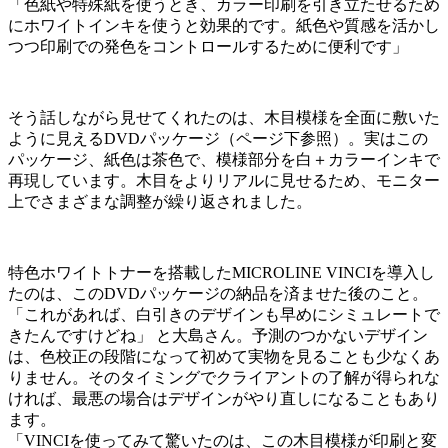
「色紙や特殊紙を使うとき、カラー印刷を引き立たせるため
にホワイトインキを使うと効果的です。紙色や質感を活かし
つつ印刷での発色をコントロールするために便利です」
そう話しながら見せてくれたのは、木目模様を全面に敷いた
ように見えるDVDパッケージ（ページ下参照）。実はこの
パッケージ、紙色は茶色で、模様部分を白＋カラーインキで
再現しています。木目をよりリアルに見せるため、モニター
上でさまざまな調整が繰り返されました。
特色ホワイトトナーを搭載したMICROLINE VINCIを導入し
たのは、このDVDパッケージの納品を済ませた後のこと。
「これがあれば、白引きのデザインも早めにシミュレートで
きたんですけどね」 と大島さん。予測のつかないデザイン
は、色校正の段階になって初めて実物を見ることも少なくあ
りません。そのタイミングでクライアントの了解が得られな
ければ、最悪の場合はデザインがやり直しになることもあり
ます。
「VINCIを使ってみて驚いたのは、この木目模様が印刷と変