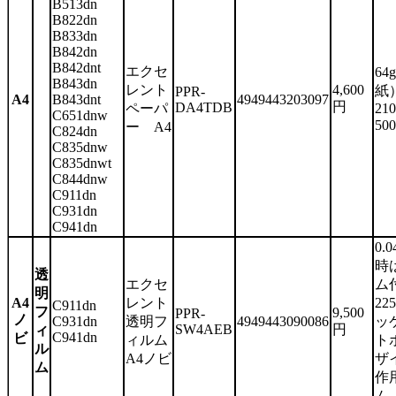
B513dn
B822dn
B833dn
B842dn
B842dnt
エクセ
64
B843dn
レント
4,600
紙
PPR-
A4
B843dnt
4949443203097
円
DA4TDB
ペーパ
21
C651dnw
50
ー A4
C824dn
C835dnw
C835dnwt
C844dnw
C911dn
C931dn
C941dn
0.
時
透
エクセ
ム付
明
A4
レント
22
C911dn
フ
9,500
PPR-
ノ
C931dn
透明フ
4949443090086
ッ
SW4AEB
円
ィ
C941dn
ビ
ィルム
ト
ル
A4ノビ
ザ
ム
作
ム