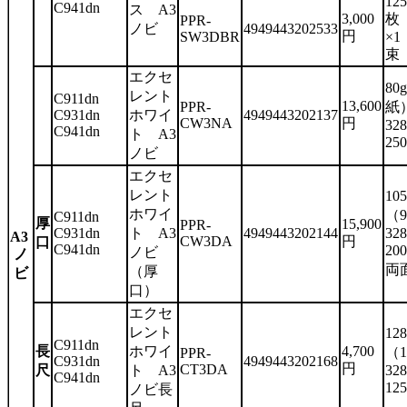
125
C941dn
ス A3
3,000
枚
PPR-
ノビ
4949443202533
円
SW3DBR
×1
束
エクセ
80
レント
C911dn
13,600
PPR-
紙
C931dn
ホワイ
4949443202137
CW3NA
円
32
C941dn
ト A3
25
ノビ
エクセ
レント
10
ホワイ
（
C911dn
厚
15,900
PPR-
C931dn
ト A3
4949443202144
32
A3
CW3DA
円
口
C941dn
20
ノビ
ノ
両
（厚
ビ
口）
エクセ
レント
12
C911dn
長
ホワイ
4,700
（1
PPR-
C931dn
4949443202168
円
CT3DA
尺
ト A3
32
C941dn
12
ノビ長