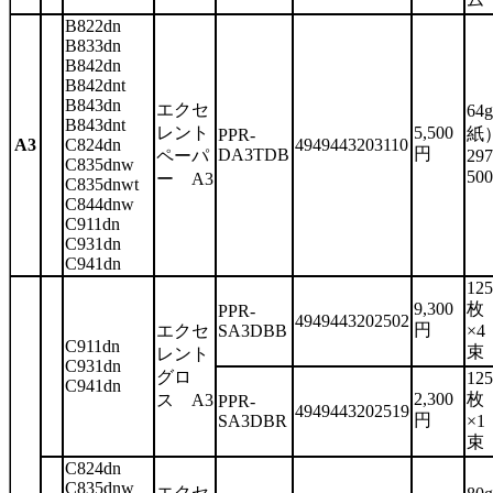
B822dn
B833dn
B842dn
B842dnt
B843dn
エクセ
64
B843dnt
レント
5,500
紙
PPR-
A3
C824dn
4949443203110
円
DA3TDB
ペーパ
29
C835dnw
50
ー A3
C835dnwt
C844dnw
C911dn
C931dn
C941dn
125
9,300
枚
PPR-
4949443202502
円
エクセ
SA3DBB
×4
C911dn
束
レント
C931dn
グロ
125
C941dn
2,300
枚
ス A3
PPR-
4949443202519
円
SA3DBR
×1
束
C824dn
C835dnw
エクセ