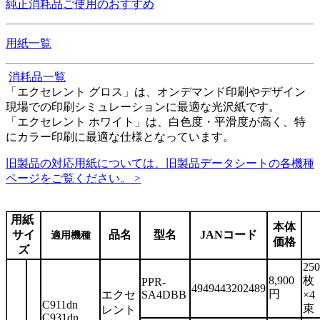
純正消耗品ご使用のおすすめ
用紙一覧
消耗品一覧
「エクセレント グロス」は、オンデマンド印刷やデザイン
現場での印刷シミュレーションに最適な光沢紙です。
「エクセレント ホワイト」は、白色度・平滑度が高く、特
にカラー印刷に最適な仕様となっています。
旧製品の対応用紙については、旧製品データシートの各機種
ページをご覧ください。 >
用紙
本体
サイ
品名
型名
JANコード
適用機種
価格
ズ
250
8,900
枚
PPR-
4949443202489
円
エクセ
SA4DBB
×4
C911dn
束
レント
C931dn