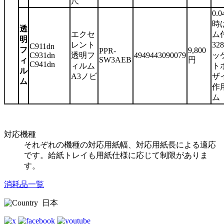
尺
0.
時
透
エクセ
ム付
明
レント
32
C911dn
フ
9,800
PPR-
C931dn
透明フ
4949443090079
ッ
SW3AEB
円
ィ
C941dn
ィルム
ト
ル
A3ノビ
ザ
ム
作
ム
対応機種
それぞれの機種の対応用紙幅、対応用紙長による適応
です。給紙トレイも用紙仕様に応じて制限がありま
す。
消耗品一覧
日本