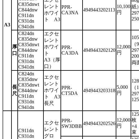
80
C835dnwt
レント
10,100
紙
PPR-
C844dnw
4949443202113
円
CA3NA
ホワイ
29
C911dn
25
ト A3
C931dn
A3
C941dn
C824dn
エクセ
10
C835dnw
レント
（9
C835dnwt
厚
ホワイ
12,000
PPR-
C844dnw
4949443202120
29
円
CA3DA
口
ト
C911dn
20
A3（厚
C931dn
両
口）
C941dn
C824dn
エクセ
C835dnw
12
レント
C835dnwt
長
5,000
（1
PPR-
ホワイ
C844dnw
4949443203318
円
CT5DA
尺
29
C911dn
ト A3
12
C931dn
長尺
C941dn
125
12,000
枚
PPR-
エクセ
4949443202526
円
SW3DBB
×4
レント
C911dn
束
グロ
C931dn