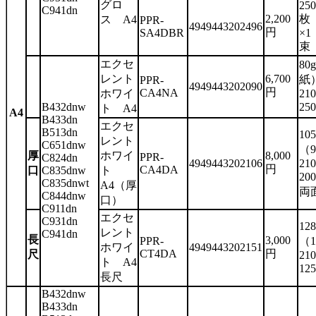
グロ
250
C941dn
2,200
枚
ス A4
PPR-
4949443202496
円
SA4DBR
×1
束
エクセ
80
レント
6,700
紙
PPR-
4949443202090
円
CA4NA
ホワイ
21
B432dnw
25
ト A4
A4
B433dn
エクセ
B513dn
10
レント
C651dnw
（
厚
ホワイ
8,000
PPR-
C824dn
4949443202106
21
円
CA4DA
口
C835dnw
ト
20
C835dnwt
A4（厚
両
C844dnw
口）
C911dn
エクセ
C931dn
12
レント
C941dn
長
3,000
PPR-
（1
ホワイ
4949443202151
CT4DA
円
尺
21
ト A4
12
長尺
B432dnw
B433dn