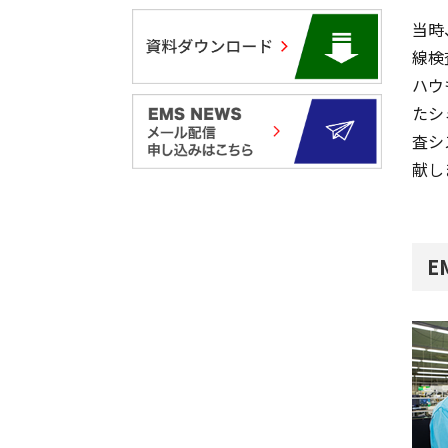
当時
線検
ハウ
たシ
査シ
献し
E