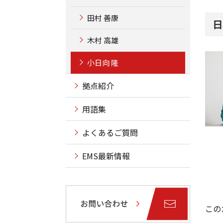
田村 善康
日
木村 高雄
小日向 隆
拠点紹介
用語集
よくあるご質問
EMS最新情報
この