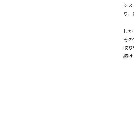
シス
り、
しか
その
取り
続け