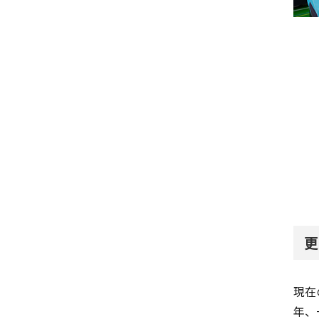
更
現在
年、