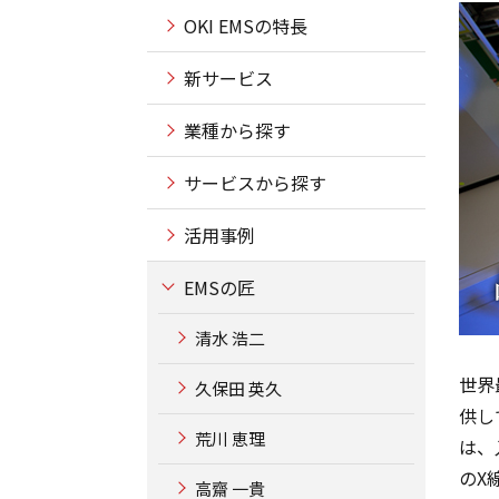
OKI EMSの特長
新サービス
業種から探す
サービスから探す
活用事例
EMSの匠
清水 浩二
世界
久保田 英久
供し
荒川 恵理
は、
のX
高齋 一貴