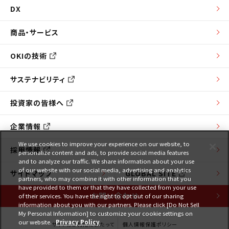
DX
商品・サービス
OKIの技術
サステナビリティ
投資家の皆様へ
企業情報
We use cookies to improve your experience on our website, to
採用情報
personalize content and ads, to provide social media features
and to analyze our traffic. We share information about your use
of our website with our social media, advertising and analytics
サイトマップ
GLOBAL SITE
partners, who may combine it with other information that you
have provided to them or that they have collected from your use
お問い合わせ
of their services. You have the right to opt out of our sharing
information about you with our partners. Please click [Do Not Sell
My Personal Information] to customize your cookie settings on
our website.
Privacy Policy
サイトのご利用にあたって
個人情報保護ポリシー