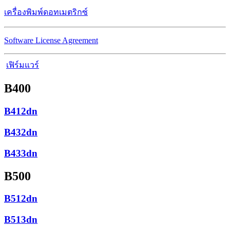
เครื่องพิมพ์ดอทเมตริกซ์
Software License Agreement
เฟิร์มแวร์
B400
B412dn
B432dn
B433dn
B500
B512dn
B513dn