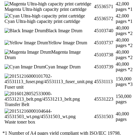
42,000
45536571
Magenta Ultra-high capacity print cartridge
pages *1
42,000
45536572
Cyan Ultra-high capacity print cartridge
pages *1
40,000
Black Image Drum
45103740
pages *2
40,000
Yellow Image Drum
45103737
pages *2
Magenta Image
40,000
45103738
Drum
pages *2
40,000
Cyan Image Drum
45103739
pages *2
150,000
45531113
pages *3
Fuser unit
150,000
45531223
pages
Transfer Belt
40,000
45531503
pages
Waste toner box
*1 Number of A4 pages yield compliant with ISO/IEC 19798.