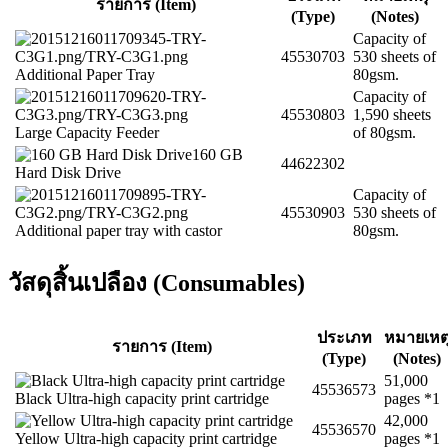
รายการ (Item)
(Type)
(Notes)
Capacity of
45530703
530 sheets of
Additional Paper Tray
80gsm.
Capacity of
45530803
1,590 sheets
Large Capacity Feeder
of 80gsm.
160 GB
44622302
Hard Disk Drive
Capacity of
45530903
530 sheets of
Additional paper tray with castor
80gsm.
วัสดุสิ้นเปลือง (Consumables)
ประเภท
หมายเหต
รายการ (Item)
(Type)
(Notes)
51,000
45536573
Black Ultra-high capacity print cartridge
pages *1
42,000
45536570
Yellow Ultra-high capacity print cartridge
pages *1