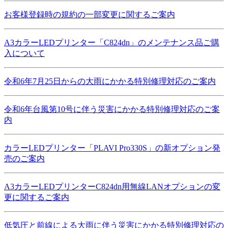
お客様登録時の規約の一部変更に関するご案内
A3カラーLEDプリンター「C824dn」のメンテナンス品ご購
入について
令和6年7月25日からの大雨にかかる特別修理対応のご案内
令和6年台風第10号に伴う災害にかかる特別修理対応のご案
内
カラーLEDプリンター「PLAVI Pro330S」の新オプション発
売のご案内
A3カラーLEDプリンターC824dn用無線LANオプションの変
更に関するご案内
低気圧と前線による大雨に伴う災害にかかる特別修理対応の