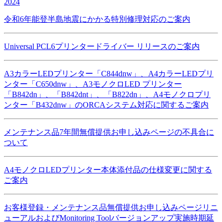
2024
令和6年能登半島地震にかかる特別修理対応のご案内
Universal PCL6プリンタードライバー リリースのご案内
A3カラーLEDプリンター「C844dnw」、A4カラーLEDプリ
ンター「C650dnw」、A3モノクロLED プリンター
「B842dn」、「B842dnt」、「B822dn」、A4モノクロプリ
ンター「B432dnw」のORCAシステム対応に関するご案内
メンテナンス品7年間無償提供お申し込みページの不具合に
ついて
A4モノクロLEDプリンター本体添付品の仕様変更に関する
ご案内
お客様登録・メンテナンス品無償提供お申し込みページリニ
ューアルおよびMonitoring Toolバージョンアップ実施時期延