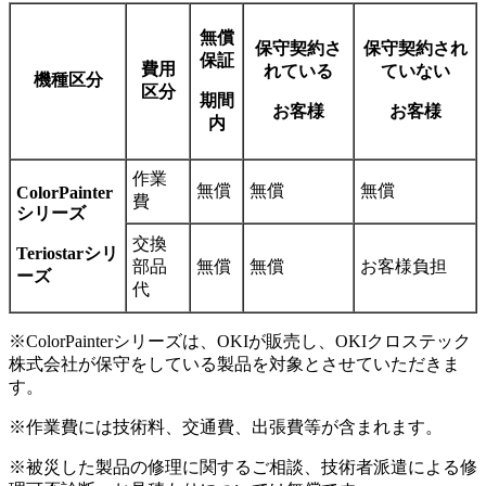
無償
保守契約さ
保守契約され
保証
費用
れている
ていない
機種区分
区分
期間
お客様
お客様
内
作業
無償
無償
無償
ColorPainter
費
シリーズ
交換
Teriostarシリ
部品
無償
無償
お客様負担
ーズ
代
※ColorPainterシリーズは、OKIが販売し、OKIクロステック
株式会社が保守をしている製品を対象とさせていただきま
す。
※作業費には技術料、交通費、出張費等が含まれます。
※被災した製品の修理に関するご相談、技術者派遣による修