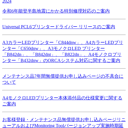
2024
令和6年能登半島地震にかかる特別修理対応のご案内
Universal PCL6プリンタードライバー リリースのご案内
A3カラーLEDプリンター「C844dnw」、A4カラーLEDプリ
ンター「C650dnw」、A3モノクロLED プリンター
「B842dn」、「B842dnt」、「B822dn」、A4モノクロプリ
ンター「B432dnw」のORCAシステム対応に関するご案内
メンテナンス品7年間無償提供お申し込みページの不具合に
ついて
A4モノクロLEDプリンター本体添付品の仕様変更に関する
ご案内
お客様登録・メンテナンス品無償提供お申し込みページリニ
ューアルおよびMonitoring Toolバージョンアップ実施時期延