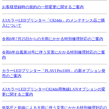
お客様登録時の規約の一部変更に関するご案内
A3カラーLEDプリンター「C824dn」のメンテナンス品ご購
入について
令和6年7月25日からの大雨にかかる特別修理対応のご案内
令和6年台風第10号に伴う災害にかかる特別修理対応のご案
内
カラーLEDプリンター「PLAVI Pro330S」の新オプション発
売のご案内
A3カラーLEDプリンターC824dn用無線LANオプションの変
更に関するご案内
低気圧と前線による大雨に伴う災害にかかる特別修理対応の