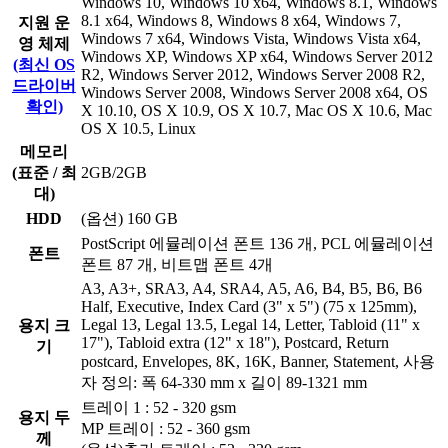
Windows 10, Windows 10 x64, Windows 8.1, Windows
8.1 x64, Windows 8, Windows 8 x64, Windows 7,
지원 운
Windows 7 x64, Windows Vista, Windows Vista x64,
영 체제
Windows XP, Windows XP x64, Windows Server 2012
(최신 OS
R2, Windows Server 2012, Windows Server 2008 R2,
드라이버
Windows Server 2008, Windows Server 2008 x64, OS
확인)
X 10.10, OS X 10.9, OS X 10.7, Mac OS X 10.6, Mac
OS X 10.5, Linux
메모리
(표준 / 최
2GB/2GB
대)
HDD
(옵션) 160 GB
PostScript 에뮬레이션 폰트 136 개, PCL 에뮬레이션
폰트
폰트 87 개, 비트맵 폰트 4개
A3, A3+, SRA3, A4, SRA4, A5, A6, B4, B5, B6, B6
Half, Executive, Index Card (3" x 5") (75 x 125mm),
Legal 13, Legal 13.5, Legal 14, Letter, Tabloid (11" x
용지 크
17"), Tabloid extra (12" x 18"), Postcard, Return
기
postcard, Envelopes, 8K, 16K, Banner, Statement, 사용
자 정의: 폭 64-330 mm x 길이 89-1321 mm
트레이 1 : 52 - 320 gsm
용지 두
MP 트레이 : 52 - 360 gsm
께