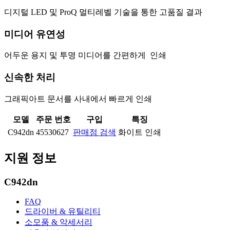
디지털 LED 및 ProQ 멀티레벨 기술을 통한 고품질 결과
미디어 유연성
어두운 용지 및 투명 미디어를 간편하게 인쇄
신속한 처리
그래픽아트 문서를 사내에서 빠르게 인쇄
모델
주문 번호
구입
특징
C942dn
45530627
판매점 검색
화이트 인쇄
지원 정보
C942dn
FAQ
드라이버 & 유틸리티
소모품 & 악세서리