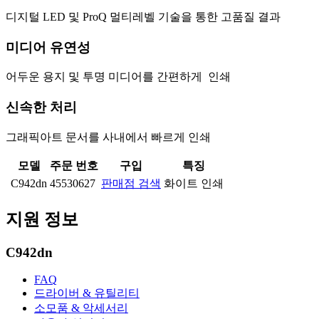
디지털 LED 및 ProQ 멀티레벨 기술을 통한 고품질 결과
미디어 유연성
어두운 용지 및 투명 미디어를 간편하게 인쇄
신속한 처리
그래픽아트 문서를 사내에서 빠르게 인쇄
모델
주문 번호
구입
특징
C942dn
45530627
판매점 검색
화이트 인쇄
지원 정보
C942dn
FAQ
드라이버 & 유틸리티
소모품 & 악세서리