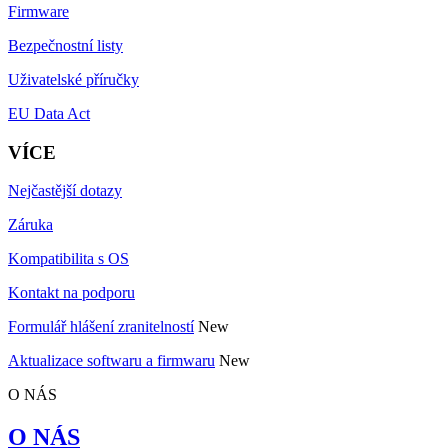
Firmware
Bezpečnostní listy
Uživatelské příručky
EU Data Act
VÍCE
Nejčastější dotazy
Záruka
Kompatibilita s OS
Kontakt na podporu
Formulář hlášení zranitelností
New
Aktualizace softwaru a firmwaru
New
O NÁS
O NÁS