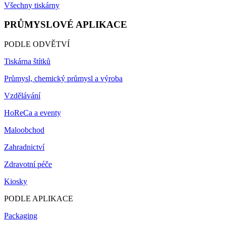
Všechny tiskárny
PRŮMYSLOVÉ APLIKACE
PODLE ODVĚTVÍ
Tiskárna štítků
Průmysl, chemický průmysl a výroba
Vzdělávání
HoReCa a eventy
Maloobchod
Zahradnictví
Zdravotní péče
Kiosky
PODLE APLIKACE
Packaging