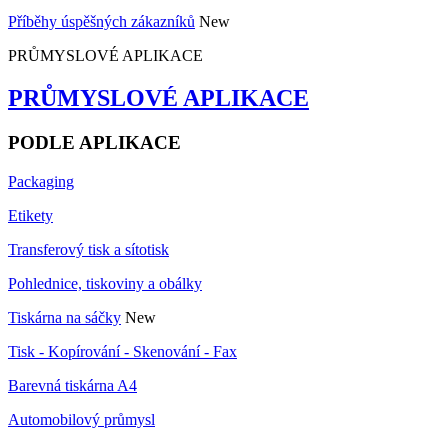
Příběhy úspěšných zákazníků
New
PRŮMYSLOVÉ APLIKACE
PRŮMYSLOVÉ APLIKACE
PODLE APLIKACE
Packaging
Etikety
Transferový tisk a sítotisk
Pohlednice, tiskoviny a obálky
Tiskárna na sáčky
New
Tisk - Kopírování - Skenování - Fax
Barevná tiskárna A4
Automobilový průmysl