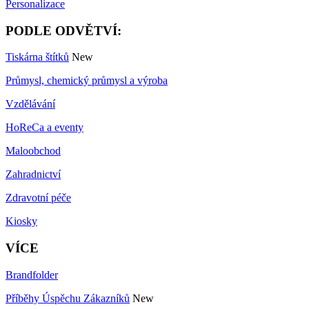
Personalizace
PODLE ODVĚTVÍ:
Tiskárna štítků
New
Průmysl, chemický průmysl a výroba
Vzdělávání
HoReCa a eventy
Maloobchod
Zahradnictví
Zdravotní péče
Kiosky
VÍCE
Brandfolder
Příběhy Úspěchu Zákazníků
New