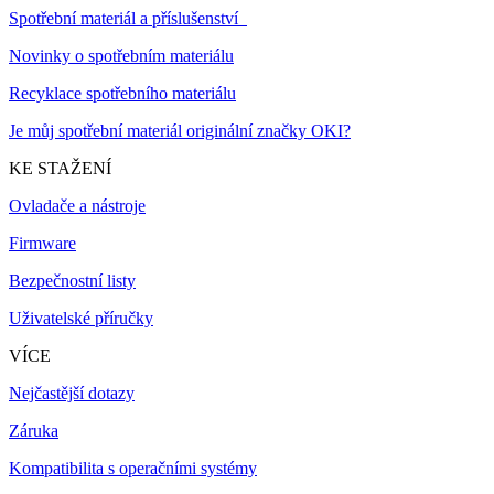
Spotřební materiál a příslušenství
Novinky o spotřebním materiálu
Recyklace spotřebního materiálu
Je můj spotřební materiál originální značky OKI?
KE STAŽENÍ
Ovladače a nástroje
Firmware
Bezpečnostní listy
Uživatelské příručky
VÍCE
Nejčastější dotazy
Záruka
Kompatibilita s operačními systémy