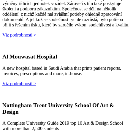
výměny řídicích jednotek vozidel. Zároveň s tím také poskytuje
školení a podporu zákazníkům. Společnost se dělí na několik
oddělení, z nichž každé má zvláštní potřeby ohledně zpracování
dokumentů. A jelikož se společnost rychle rozrůstá, bylo potřeba
přijít s řešením tisku, které by zaručilo výkon, spolehlivost a kvalitu.
Viz podrobnosti >
Al Mouwasat Hospital
A new hospital based in Saudi Arabia that prints patient reports,
invoices, prescriptions and more, in-house.
Viz podrobnosti >
Nottingham Trent University School Of Art &
Design
A Complete University Guide 2019 top 10 Art & Design School
with more than 2,500 students