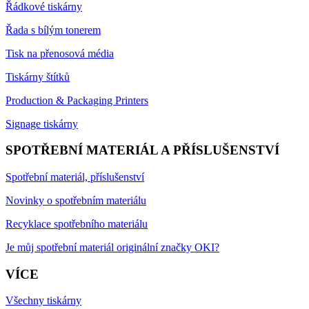
Řádkové tiskárny
Řada s bílým tonerem
Tisk na přenosová média
Tiskárny štítků
Production & Packaging Printers
Signage tiskárny
SPOTŘEBNÍ MATERIÁL A PŘÍSLUŠENSTVÍ
Spotřební materiál, příslušenství
Novinky o spotřebním materiálu
Recyklace spotřebního materiálu
Je můj spotřební materiál originální značky OKI?
VÍCE
Všechny tiskárny