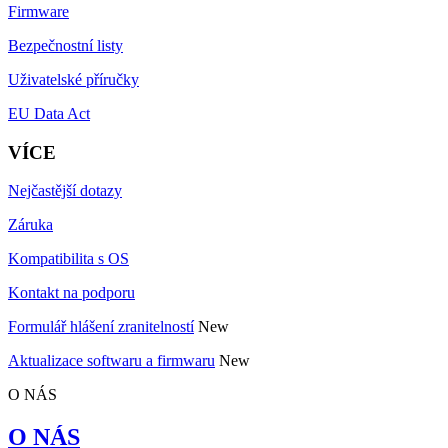
Firmware
Bezpečnostní listy
Uživatelské příručky
EU Data Act
VÍCE
Nejčastější dotazy
Záruka
Kompatibilita s OS
Kontakt na podporu
Formulář hlášení zranitelností
New
Aktualizace softwaru a firmwaru
New
O NÁS
O NÁS