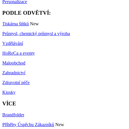
Personalizace
PODLE ODVĚTVÍ:
Tiskárna štítků
New
Průmysl, chemický průmysl a výroba
Vzdělávání
HoReCa a eventy
Maloobchod
Zahradnictví
Zdravotní péče
Kiosky
VÍCE
Brandfolder
Příběhy Úspěchu Zákazníků
New