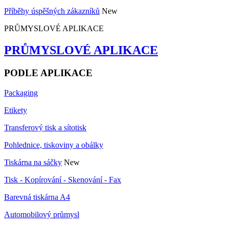
Příběhy úspěšných zákazníků
New
PRŮMYSLOVÉ APLIKACE
PRŮMYSLOVÉ APLIKACE
PODLE APLIKACE
Packaging
Etikety
Transferový tisk a sítotisk
Pohlednice, tiskoviny a obálky
Tiskárna na sáčky
New
Tisk - Kopírování - Skenování - Fax
Barevná tiskárna A4
Automobilový průmysl