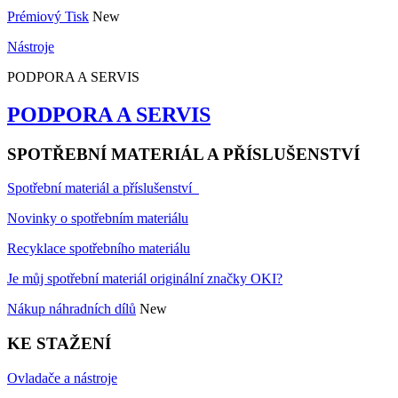
Prémiový Tisk
New
Nástroje
PODPORA A SERVIS
PODPORA A SERVIS
SPOTŘEBNÍ MATERIÁL A PŘÍSLUŠENSTVÍ
Spotřební materiál a příslušenství
Novinky o spotřebním materiálu
Recyklace spotřebního materiálu
Je můj spotřební materiál originální značky OKI?
Nákup náhradních dílů
New
KE STAŽENÍ
Ovladače a nástroje