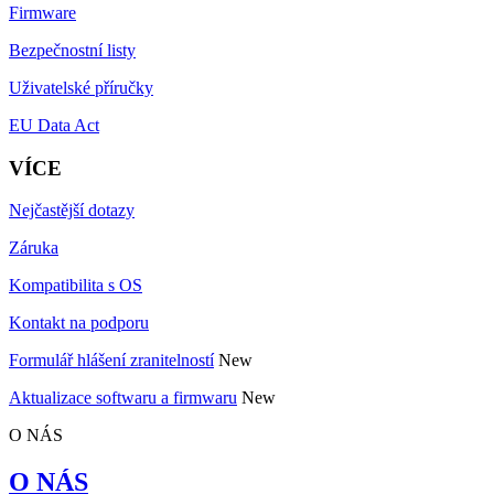
Firmware
Bezpečnostní listy
Uživatelské příručky
EU Data Act
VÍCE
Nejčastější dotazy
Záruka
Kompatibilita s OS
Kontakt na podporu
Formulář hlášení zranitelností
New
Aktualizace softwaru a firmwaru
New
O NÁS
O NÁS