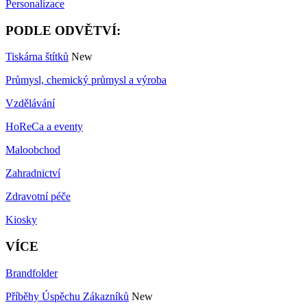
Personalizace
PODLE ODVĚTVÍ:
Tiskárna štítků
New
Průmysl, chemický průmysl a výroba
Vzdělávání
HoReCa a eventy
Maloobchod
Zahradnictví
Zdravotní péče
Kiosky
VÍCE
Brandfolder
Příběhy Úspěchu Zákazníků
New