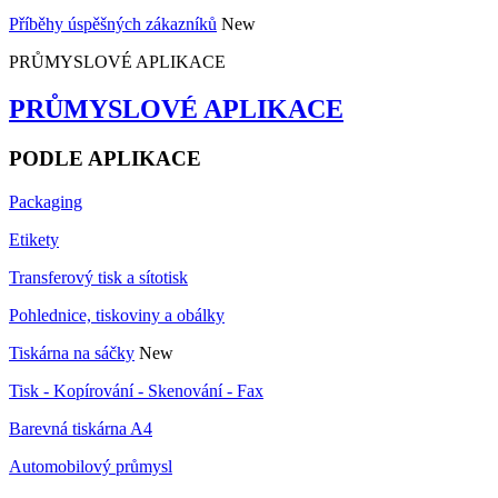
Příběhy úspěšných zákazníků
New
PRŮMYSLOVÉ APLIKACE
PRŮMYSLOVÉ APLIKACE
PODLE APLIKACE
Packaging
Etikety
Transferový tisk a sítotisk
Pohlednice, tiskoviny a obálky
Tiskárna na sáčky
New
Tisk - Kopírování - Skenování - Fax
Barevná tiskárna A4
Automobilový průmysl