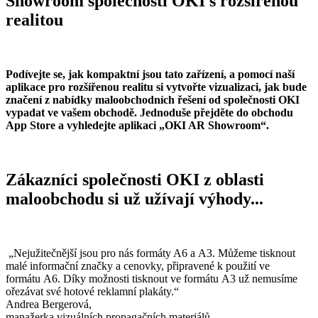
Showroom společnosti OKI s rozšířenou
realitou
Podívejte se, jak kompaktní jsou tato zařízení, a pomocí naší
aplikace pro rozšířenou realitu si vytvořte vizualizaci, jak bude
značení z nabídky maloobchodních řešení od společnosti OKI
vypadat ve vašem obchodě. Jednoduše přejděte do obchodu
App Store a vyhledejte aplikaci „OKI AR Showroom“.
Zákazníci společnosti OKI z oblasti
maloobchodu si už užívají výhody...
„Nejužitečnější jsou pro nás formáty A6 a A3. Můžeme tisknout
malé informační značky a cenovky, připravené k použití ve
formátu A6. Díky možnosti tisknout ve formátu A3 už nemusíme
ořezávat své hotové reklamní plakáty.“
Andrea Bergerová,
manažerka vizuálních propagačních materiálů,