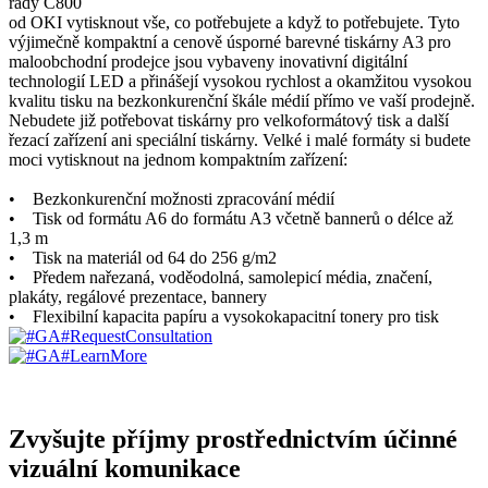
řady C800
od OKI vytisknout vše, co potřebujete a když to potřebujete. Tyto
výjimečně kompaktní a cenově úsporné barevné tiskárny A3 pro
maloobchodní prodejce jsou vybaveny inovativní digitální
technologií LED a přinášejí vysokou rychlost a okamžitou vysokou
kvalitu tisku na bezkonkurenční škále médií přímo ve vaší prodejně.
Nebudete již potřebovat tiskárny pro velkoformátový tisk a další
řezací zařízení ani speciální tiskárny. Velké i malé formáty si budete
moci vytisknout na jednom kompaktním zařízení:
• Bezkonkurenční možnosti zpracování médií
• Tisk od formátu A6 do formátu A3 včetně bannerů o délce až
1,3 m
• Tisk na materiál od 64 do 256 g/m2
• Předem nařezaná, voděodolná, samolepicí média, značení,
plakáty, regálové prezentace, bannery
• Flexibilní kapacita papíru a vysokokapacitní tonery pro tisk
Zvyšujte příjmy prostřednictvím účinné
vizuální komunikace