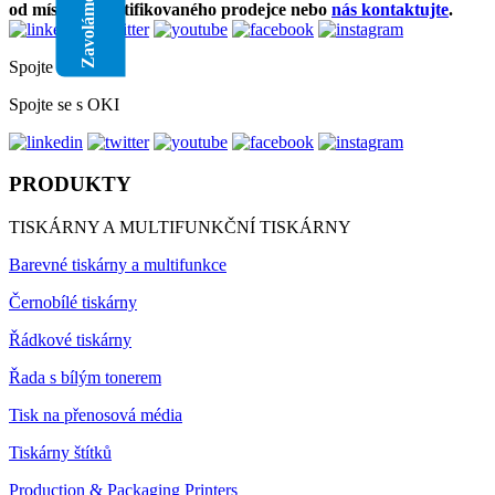
od místního certifikovaného prodejce nebo
nás kontaktujte
.
Spojte se s OKI
Spojte se s OKI
PRODUKTY
TISKÁRNY A MULTIFUNKČNÍ TISKÁRNY
Barevné tiskárny a multifunkce
Černobílé tiskárny
Řádkové tiskárny
Řada s bílým tonerem
Tisk na přenosová média
Tiskárny štítků
Production & Packaging Printers