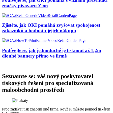
Podívejte se, jak OKI pomáhá s vizuální prezentací
značky pivovaru Zion
Zjistěte, jak OKI pomáhá zvyšovat spokojenost
zákazníků a hodnotu jejich nákupu
Podívejte se, jak jednoduché je tisknout až 1,2m
dlouhé bannery přímo ve firmě
Seznamte se: váš nový poskytovatel
tiskových řešení pro specializovaná
maloobchodní prostředí
Proč zadávat tisk značení jiné firmě, když si můžete pomocí tiskáren