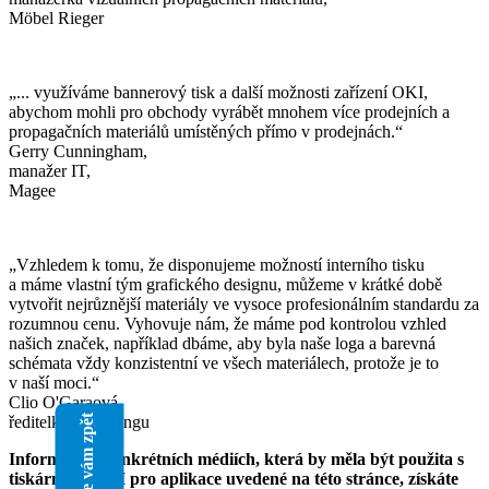
Möbel Rieger
„... využíváme bannerový tisk a další možnosti zařízení OKI,
abychom mohli pro obchody vyrábět mnohem více prodejních a
propagačních materiálů umístěných přímo v prodejnách.“
Gerry Cunningham,
manažer IT,
Magee
„Vzhledem k tomu, že disponujeme možností interního tisku
a máme vlastní tým grafického designu, můžeme v krátké době
vytvořit nejrůznější materiály ve vysoce profesionálním standardu za
rozumnou cenu. Vyhovuje nám, že máme pod kontrolou vzhled
našich značek, například dbáme, aby byla naše loga a barevná
schémata vždy konzistentní ve všech materiálech, protože je to
v naší moci.“
Clio O'Garaová,
Zavoláme vám zpět
ředitelka marketingu
Informace o konkrétních médiích, která by měla být použita s
tiskárnami OKI pro aplikace uvedené na této stránce, získáte