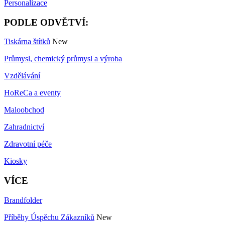
Personalizace
PODLE ODVĚTVÍ:
Tiskárna štítků
New
Průmysl, chemický průmysl a výroba
Vzdělávání
HoReCa a eventy
Maloobchod
Zahradnictví
Zdravotní péče
Kiosky
VÍCE
Brandfolder
Příběhy Úspěchu Zákazníků
New