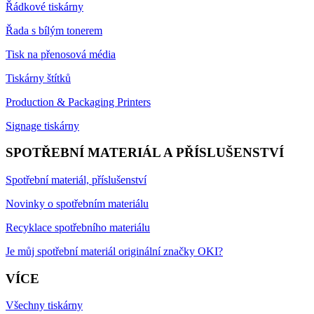
Řádkové tiskárny
Řada s bílým tonerem
Tisk na přenosová média
Tiskárny štítků
Production & Packaging Printers
Signage tiskárny
SPOTŘEBNÍ MATERIÁL A PŘÍSLUŠENSTVÍ
Spotřební materiál, příslušenství
Novinky o spotřebním materiálu
Recyklace spotřebního materiálu
Je můj spotřební materiál originální značky OKI?
VÍCE
Všechny tiskárny