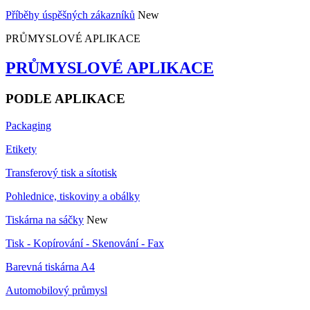
Příběhy úspěšných zákazníků
New
PRŮMYSLOVÉ APLIKACE
PRŮMYSLOVÉ APLIKACE
PODLE APLIKACE
Packaging
Etikety
Transferový tisk a sítotisk
Pohlednice, tiskoviny a obálky
Tiskárna na sáčky
New
Tisk - Kopírování - Skenování - Fax
Barevná tiskárna A4
Automobilový průmysl