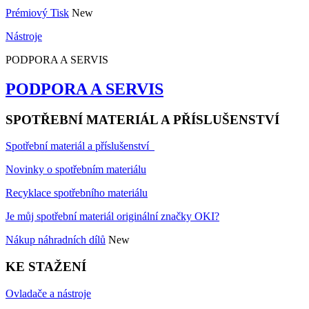
Prémiový Tisk
New
Nástroje
PODPORA A SERVIS
PODPORA A SERVIS
SPOTŘEBNÍ MATERIÁL A PŘÍSLUŠENSTVÍ
Spotřební materiál a příslušenství
Novinky o spotřebním materiálu
Recyklace spotřebního materiálu
Je můj spotřební materiál originální značky OKI?
Nákup náhradních dílů
New
KE STAŽENÍ
Ovladače a nástroje