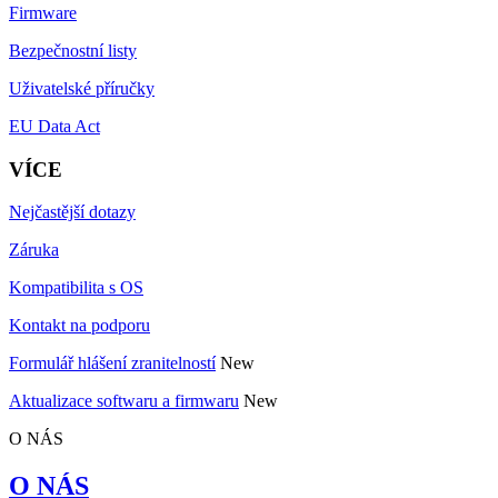
Firmware
Bezpečnostní listy
Uživatelské příručky
EU Data Act
VÍCE
Nejčastější dotazy
Záruka
Kompatibilita s OS
Kontakt na podporu
Formulář hlášení zranitelností
New
Aktualizace softwaru a firmwaru
New
O NÁS
O NÁS