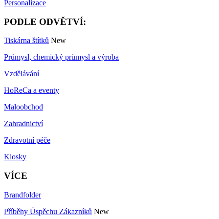
Personalizace
PODLE ODVĚTVÍ:
Tiskárna štítků
New
Průmysl, chemický průmysl a výroba
Vzdělávání
HoReCa a eventy
Maloobchod
Zahradnictví
Zdravotní péče
Kiosky
VÍCE
Brandfolder
Příběhy Úspěchu Zákazníků
New