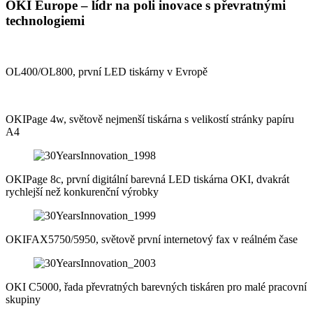
OKI Europe – lídr na poli inovace s převratnými
technologiemi
OL400/OL800, první LED tiskárny v Evropě
OKIPage 4w, světově nejmenší tiskárna s velikostí stránky papíru
A4
OKIPage 8c, první digitální barevná LED tiskárna OKI, dvakrát
rychlejší než konkurenční výrobky
OKIFAX5750/5950, světově první internetový fax v reálném čase
OKI C5000, řada převratných barevných tiskáren pro malé pracovní
skupiny