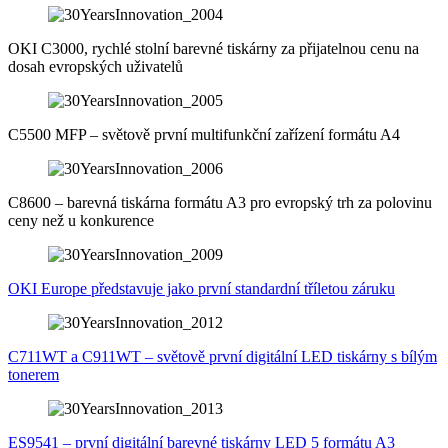
OKI C3000, rychlé stolní barevné tiskárny za přijatelnou cenu na
dosah evropských uživatelů
C5500 MFP – světově první multifunkční zařízení formátu A4
C8600 – barevná tiskárna formátu A3 pro evropský trh za polovinu
ceny než u konkurence
OKI Europe představuje jako první standardní tříletou záruku
C711WT a C911WT – světově první digitální LED tiskárny s bílým
tonerem
ES9541 – první digitální barevné tiskárny LED 5 formátu A3