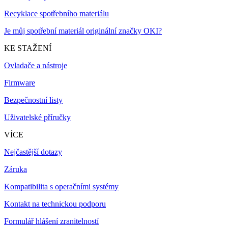
Recyklace spotřebního materiálu
Je můj spotřební materiál originální značky OKI?
KE STAŽENÍ
Ovladače a nástroje
Firmware
Bezpečnostní listy
Uživatelské příručky
VÍCE
Nejčastější dotazy
Záruka
Kompatibilita s operačními systémy
Kontakt na technickou podporu
Formulář hlášení zranitelností