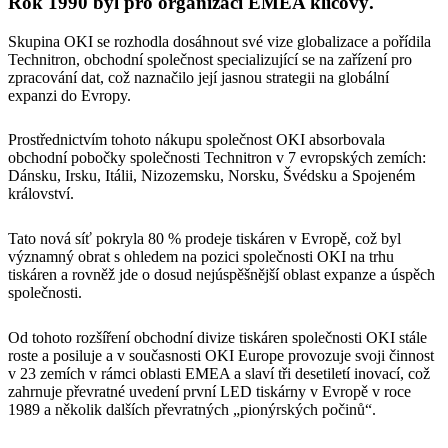
Rok 1990 byl pro organizaci EMEA klíčový.
Skupina OKI se rozhodla dosáhnout své vize globalizace a pořídila
Technitron, obchodní společnost specializující se na zařízení pro
zpracování dat, což naznačilo její jasnou strategii na globální
expanzi do Evropy.
Prostřednictvím tohoto nákupu společnost OKI absorbovala
obchodní pobočky společnosti Technitron v 7 evropských zemích:
Dánsku, Irsku, Itálii, Nizozemsku, Norsku, Švédsku a Spojeném
království.
Tato nová síť pokryla 80 % prodeje tiskáren v Evropě, což byl
významný obrat s ohledem na pozici společnosti OKI na trhu
tiskáren a rovněž jde o dosud nejúspěšnější oblast expanze a úspěch
společnosti.
Od tohoto rozšíření obchodní divize tiskáren společnosti OKI stále
roste a posiluje a v současnosti OKI Europe provozuje svoji činnost
v 23 zemích v rámci oblasti EMEA a slaví tři desetiletí inovací, což
zahrnuje převratné uvedení první LED tiskárny v Evropě v roce
1989 a několik dalších převratných „pionýrských počinů“.