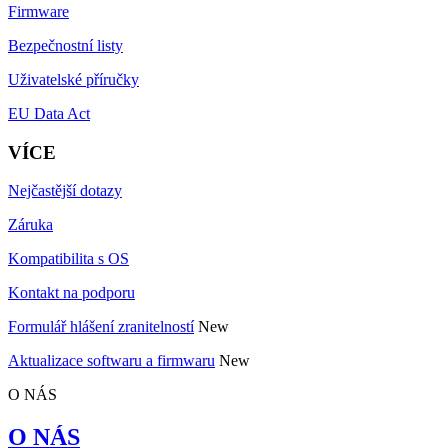
Firmware
Bezpečnostní listy
Uživatelské příručky
EU Data Act
VÍCE
Nejčastější dotazy
Záruka
Kompatibilita s OS
Kontakt na podporu
Formulář hlášení zranitelností
New
Aktualizace softwaru a firmwaru
New
O NÁS
O NÁS