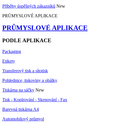
Příběhy úspěšných zákazníků
New
PRŮMYSLOVÉ APLIKACE
PRŮMYSLOVÉ APLIKACE
PODLE APLIKACE
Packaging
Etikety
Transferový tisk a sítotisk
Pohlednice, tiskoviny a obálky
Tiskárna na sáčky
New
Tisk - Kopírování - Skenování - Fax
Barevná tiskárna A4
Automobilový průmysl