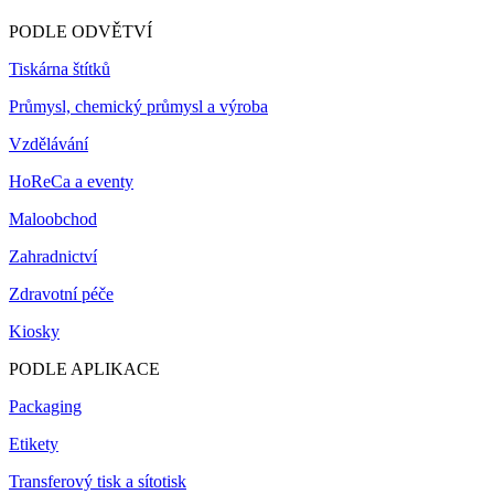
PODLE ODVĚTVÍ
Tiskárna štítků
Průmysl, chemický průmysl a výroba
Vzdělávání
HoReCa a eventy
Maloobchod
Zahradnictví
Zdravotní péče
Kiosky
PODLE APLIKACE
Packaging
Etikety
Transferový tisk a sítotisk