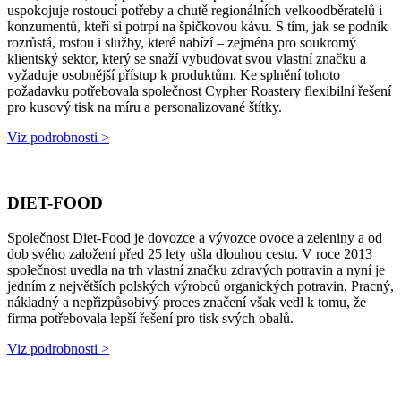
uspokojuje rostoucí potřeby a chutě regionálních velkoodběratelů i
konzumentů, kteří si potrpí na špičkovou kávu. S tím, jak se podnik
rozrůstá, rostou i služby, které nabízí – zejména pro soukromý
klientský sektor, který se snaží vybudovat svou vlastní značku a
vyžaduje osobnější přístup k produktům. Ke splnění tohoto
požadavku potřebovala společnost Cypher Roastery flexibilní řešení
pro kusový tisk na míru a personalizované štítky.
Viz podrobnosti >
DIET-FOOD
Společnost Diet-Food je dovozce a vývozce ovoce a zeleniny a od
dob svého založení před 25 lety ušla dlouhou cestu. V roce 2013
společnost uvedla na trh vlastní značku zdravých potravin a nyní je
jedním z největších polských výrobců organických potravin. Pracný,
nákladný a nepřizpůsobivý proces značení však vedl k tomu, že
firma potřebovala lepší řešení pro tisk svých obalů.
Viz podrobnosti >