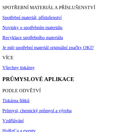
SPOTŘEBNÍ MATERIÁL A PŘÍSLUŠENSTVÍ
Spotřební materiál, příslušenství
Novinky o spotřebním materiálu
Recyklace spotřebního materiálu
Je můj spotřební materiál originální značky OKI?
VÍCE
Všechny tiskárny
PRŮMYSLOVÉ APLIKACE
PODLE ODVĚTVÍ
Tiskárna štítků
Průmysl, chemický průmysl a výroba
Vzdělávání
HoReCa a eventy