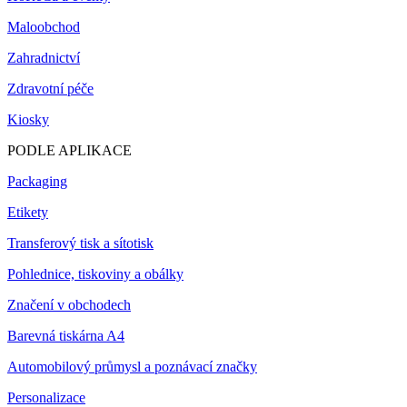
Maloobchod
Zahradnictví
Zdravotní péče
Kiosky
PODLE APLIKACE
Packaging
Etikety
Transferový tisk a sítotisk
Pohlednice, tiskoviny a obálky
Značení v obchodech
Barevná tiskárna A4
Automobilový průmysl a poznávací značky
Personalizace