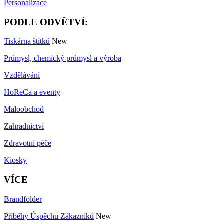
Personalizace
PODLE ODVĚTVÍ:
Tiskárna štítků
New
Průmysl, chemický průmysl a výroba
Vzdělávání
HoReCa a eventy
Maloobchod
Zahradnictví
Zdravotní péče
Kiosky
VÍCE
Brandfolder
Příběhy Úspěchu Zákazníků
New