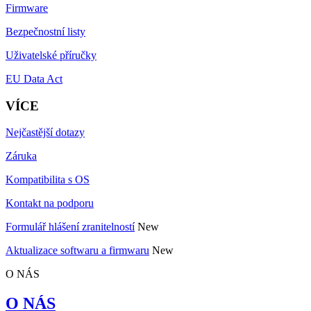
Firmware
Bezpečnostní listy
Uživatelské příručky
EU Data Act
VÍCE
Nejčastější dotazy
Záruka
Kompatibilita s OS
Kontakt na podporu
Formulář hlášení zranitelností
New
Aktualizace softwaru a firmwaru
New
O NÁS
O NÁS