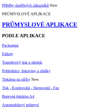
Příběhy úspěšných zákazníků
New
PRŮMYSLOVÉ APLIKACE
PRŮMYSLOVÉ APLIKACE
PODLE APLIKACE
Packaging
Etikety
Transferový tisk a sítotisk
Pohlednice, tiskoviny a obálky
Tiskárna na sáčky
New
Tisk - Kopírování - Skenování - Fax
Barevná tiskárna A4
Automobilový průmysl