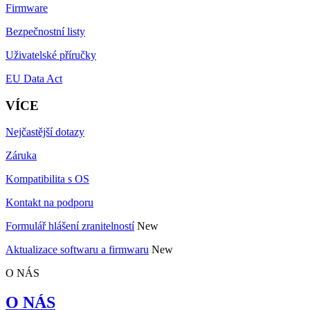
Firmware
Bezpečnostní listy
Uživatelské příručky
EU Data Act
VÍCE
Nejčastější dotazy
Záruka
Kompatibilita s OS
Kontakt na podporu
Formulář hlášení zranitelností
New
Aktualizace softwaru a firmwaru
New
O NÁS
O NÁS