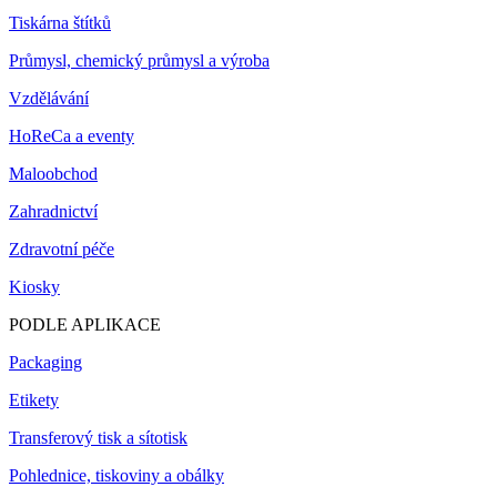
Tiskárna štítků
Průmysl, chemický průmysl a výroba
Vzdělávání
HoReCa a eventy
Maloobchod
Zahradnictví
Zdravotní péče
Kiosky
PODLE APLIKACE
Packaging
Etikety
Transferový tisk a sítotisk
Pohlednice, tiskoviny a obálky