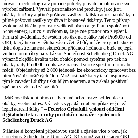
inovací a technologií a v případě potřeby pravidelně obnovuje své
výrobní zařízení. Vytváří personalizované produkty, jako jsou
obálky, brožury a přímé poštovní zásilky a k tisku adres na obálky a
přímé poštovní zásilky využívá inkoustové tiskárny. Tento přístup
však nebyl ideální pro malé velikosti písma a grafiku a společnost
Schellenberg Druck si uvědomila, že je zde prostor pro zlepšení.
Firma si uvědomila, že systém pro tisk na obálky řady Pro9000 od
OKI, který tiskne v pěti barvách včetně bílé, může pro jejich služby
tisku dopisů znamenat skutečnou přidanou hodnotu a bude nejlepší
volbou pro obálky na zakázku. Společnost Schellenberg Druck AG
výrazně zlepšila kvalitu tisku obálek pomocí systému pro tisk na
obálky řady Pro9000 a dokáže zpracovat široké spektrum formátů
médií. Objednávky až 2 000 jednotek lze ekonomicky zpracovat bez
přerušování spuštěných úloh. Možnost páté barvy také inspirovala
tým k zavedení služby tisku bílým tonerem, a ta získala pozitivní
zpětnou vazbu od zákazníků.
„Můžeme tisknout přímo na barevné nebo tmavé pohlednice a
obálky, včetně adres. Výsledek vypadá mnohem přitažlivěji než
lepicí adresní štítky.“ –
Federico Crisafulli, vedoucí oddělení
digitálního tisku a druhý produkční manažer společnosti
Schellenberg Druck AG
Stáhněte si kompletní případovou studii a zjistěte více o tom, jak
společnost Schellenberg Druck AG těží z používání tiskáren OKI.