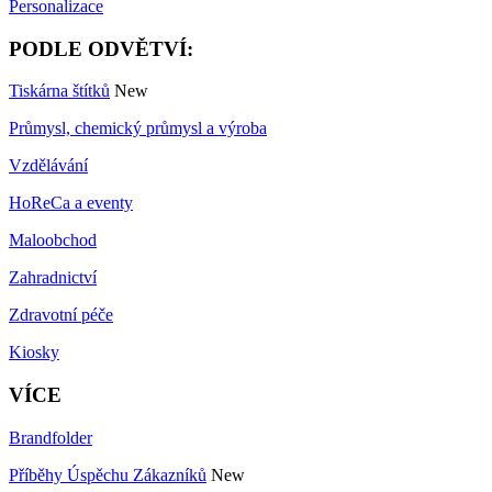
Personalizace
PODLE ODVĚTVÍ:
Tiskárna štítků
New
Průmysl, chemický průmysl a výroba
Vzdělávání
HoReCa a eventy
Maloobchod
Zahradnictví
Zdravotní péče
Kiosky
VÍCE
Brandfolder
Příběhy Úspěchu Zákazníků
New