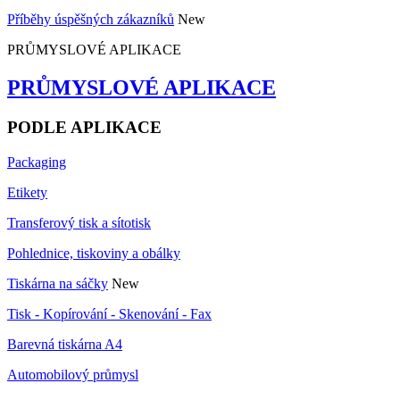
Příběhy úspěšných zákazníků
New
PRŮMYSLOVÉ APLIKACE
PRŮMYSLOVÉ APLIKACE
PODLE APLIKACE
Packaging
Etikety
Transferový tisk a sítotisk
Pohlednice, tiskoviny a obálky
Tiskárna na sáčky
New
Tisk - Kopírování - Skenování - Fax
Barevná tiskárna A4
Automobilový průmysl