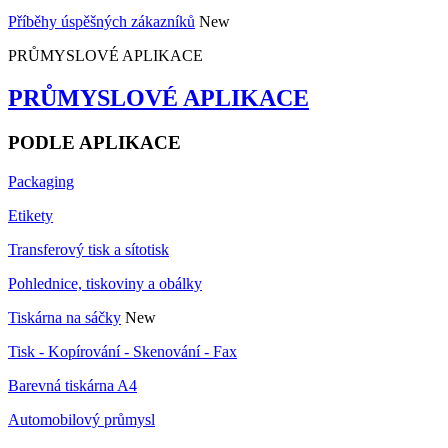
Příběhy úspěšných zákazníků
New
PRŮMYSLOVÉ APLIKACE
PRŮMYSLOVÉ APLIKACE
PODLE APLIKACE
Packaging
Etikety
Transferový tisk a sítotisk
Pohlednice, tiskoviny a obálky
Tiskárna na sáčky
New
Tisk - Kopírování - Skenování - Fax
Barevná tiskárna A4
Automobilový průmysl