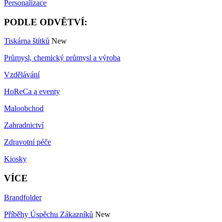
Personalizace
PODLE ODVĚTVÍ:
Tiskárna štítků
New
Průmysl, chemický průmysl a výroba
Vzdělávání
HoReCa a eventy
Maloobchod
Zahradnictví
Zdravotní péče
Kiosky
VÍCE
Brandfolder
Příběhy Úspěchu Zákazníků
New