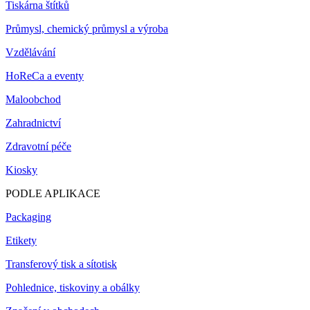
Tiskárna štítků
Průmysl, chemický průmysl a výroba
Vzdělávání
HoReCa a eventy
Maloobchod
Zahradnictví
Zdravotní péče
Kiosky
PODLE APLIKACE
Packaging
Etikety
Transferový tisk a sítotisk
Pohlednice, tiskoviny a obálky