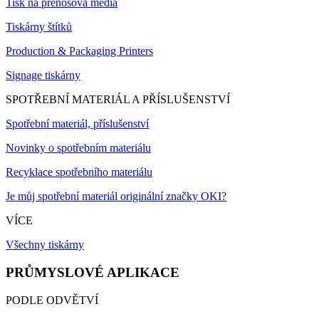
Tisk na přenosová média
Tiskárny štítků
Production & Packaging Printers
Signage tiskárny
SPOTŘEBNÍ MATERIÁL A PŘÍSLUŠENSTVÍ
Spotřební materiál, příslušenství
Novinky o spotřebním materiálu
Recyklace spotřebního materiálu
Je můj spotřební materiál originální značky OKI?
VÍCE
Všechny tiskárny
PRŮMYSLOVÉ APLIKACE
PODLE ODVĚTVÍ