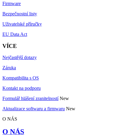
Firmware
Bezpečnostní listy
Uživatelské příručky
EU Data Act
VÍCE
Nejčastější dotazy
Záruka
Kompatibilita s OS
Kontakt na podporu
Formulář hlášení zranitelností
New
Aktualizace softwaru a firmwaru
New
O NÁS
O NÁS