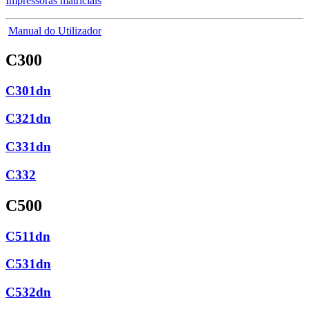
Impressoras matriciais
Manual do Utilizador
C300
C301dn
C321dn
C331dn
C332
C500
C511dn
C531dn
C532dn