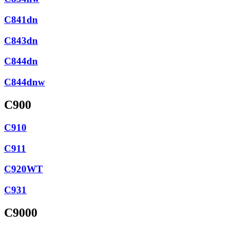
C841dn
C843dn
C844dn
C844dnw
C900
C910
C911
C920WT
C931
C9000